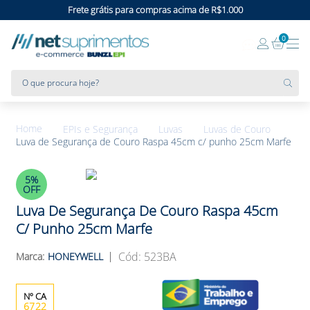
Frete grátis para compras acima de R$1.000
0
O que procura hoje?
EPIs e Segurança
Luvas
Luvas de Couro
Luva de Segurança de Couro Raspa 45cm c/ punho 25cm Marfe
5%
OFF
Luva De Segurança De Couro Raspa 45cm
C/ Punho 25cm Marfe
:
523BA
HONEYWELL
6722