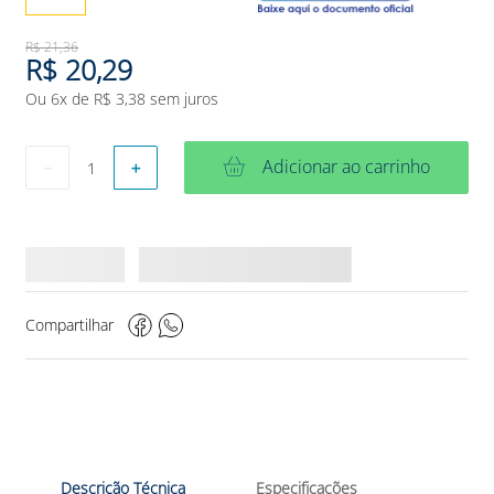
R$
21
,
36
R$
20
,
29
Ou
6
x de
R$
3
,
38
sem juros
Adicionar ao carrinho
－
＋
Compartilhar
Descrição Técnica
Especificações