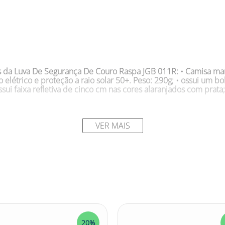
as da Luva De Segurança De Couro Raspa JGB 011R: • Camisa man
létrico e proteção a raio solar 50+. Peso: 290g; • ossui um bo
ui faixa refletiva de cinco cm nas cores alaranjados com prata
rança De Couro Raspa JGB 011R: • Proteção das pernas do usuá
VER MAIS
: JGB
a ao conforto para trabalhar várias horas? Se o trabalho oferec
 011R é a solução ideal, que oferece alto nível de proteção con
 riscos mecânicos, a Luva De Segurança De Couro Raspa JGB 011
ta com reforço interno, na palma e dedos, conferindo maior re
egurança De Couro Raspa JGB 011R. Adquira agora mesmo!
a! #luvadesegurança #luvadesegurançadecouro #luvadecouro #
20%