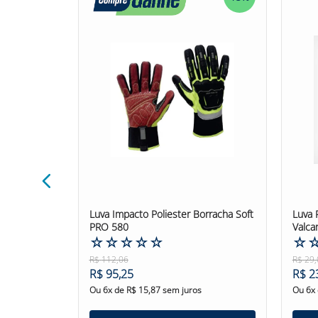
5cm Velcro
Luva Impacto Poliester Borracha Soft
Luva 
zul
PRO 580
Valca
☆
☆
☆
☆
☆
☆
R$
112
,
06
R$
29
,
R$
95
,
25
R$
2
Ou
6
x de
R$
15
,
87
sem juros
Ou
6
x