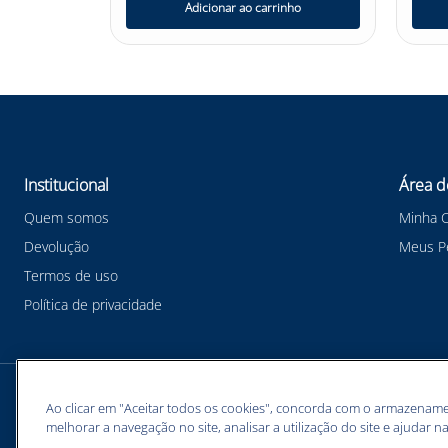
nho
Adicionar ao carrinho
Institucional
Área d
Quem somos
Minha 
Devolução
Meus P
Termos de uso
Política de privacidade
Meios de pagamentos
Ao clicar em "Aceitar todos os cookies", concorda com o armazename
melhorar a navegação no site, analisar a utilização do site e ajudar na