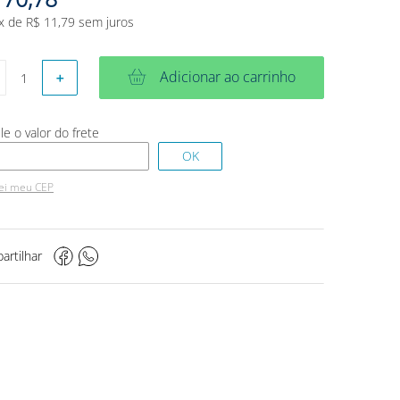
x de
R$
11
,
79
sem juros
Adicionar ao carrinho
＋
ei meu CEP
artilhar