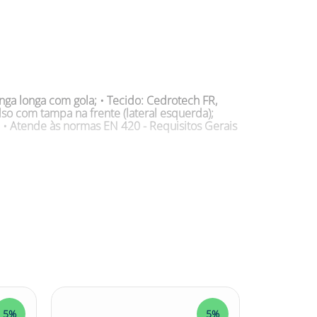
ga longa com gola; • Tecido: Cedrotech FR,
lso com tampa na frente (lateral esquerda);
; • Atende às normas EN 420 - Requisitos Gerais
rio contra agentes térmicos provenientes de
e riscos de cortes, escoriações, ou riscos
tra abrasão, rasgo, corte, perfuração e calor de
R é confeccionada em couro tipo raspa
sistência à abrasão. Garanta uma proteção de
LuvaRaspa #couroraspa #JGB #couro #EPI
5%
5%