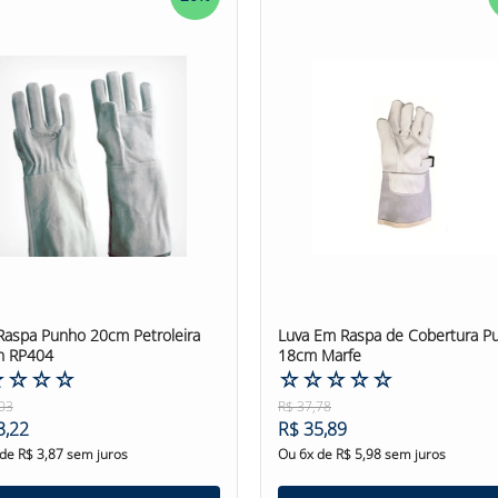
Raspa Punho 20cm Petroleira
Luva Em Raspa de Cobertura P
n RP404
18cm Marfe
☆
☆
☆
☆
☆
☆
☆
☆
☆
03
R$
37
,
78
3
,
22
R$
35
,
89
 de
R$
3
,
87
sem juros
Ou
6
x de
R$
5
,
98
sem juros