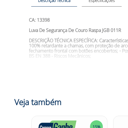
Descrição Técnica
Especificações
CA: 13398
Luva De Segurança De Couro Raspa JGB 011R
DESCRIÇÃO TÉCNICA ESPECÍFICA:
Característic
100% retardante a chamas, com proteção de arco e
fechamento frontal com botões encobertos; • Poss
BS EN 388 - Riscos Mecânicos;
SUGESTÕES DE USO
Aplicações da Luva De Segu
arco elétrico e fogo repentino.
Tamanho: G Modelo: 2511JGB Cor: Natural Marca
DESCRIÇÃO:
Necessita de proteção mecânica aliad
térmicos, a Luva De Segurança De Couro Raspa JGB
Veja também
contato. Devido a dificuldade de trabalhar com
proporcionando maior proteção e segurança, con
alta qualidade para suas mãos com a Luva De S
Confira outras categorias de Luva de Seguranç
5%
15%