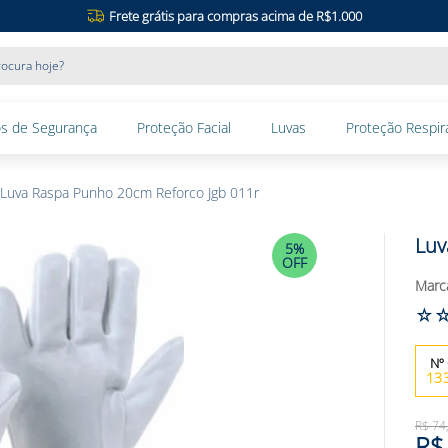
Frete grátis para compras acima de R$1.000
ocura hoje?
s de Segurança
Proteção Facial
Luvas
Proteção Respira
Luva Raspa Punho 20cm Reforco Jgb 011r
Luv
5%
OFF
☆
13
R$
74
R$