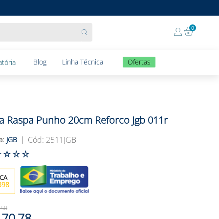
0
Blog
Linha Técnica
Ofertas
tória
a Raspa Punho 20cm Reforco Jgb 011r
:
2511JGB
JGB
☆
☆
☆
☆
398
,
50
70
,
78