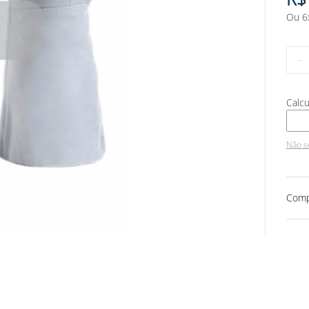
Ou
6
－
Não s
Comp