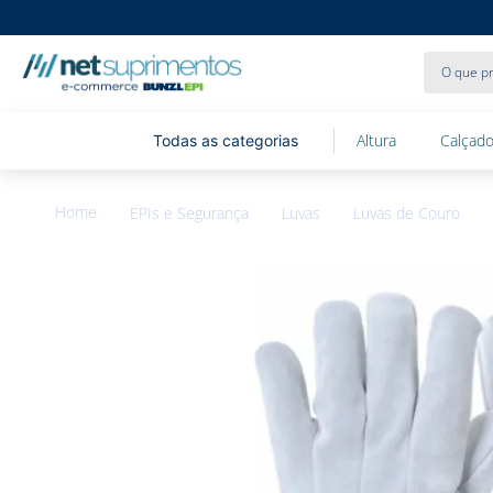
O que pr
Altura
Calçado
EPIs e Segurança
Luvas
Luvas de Couro