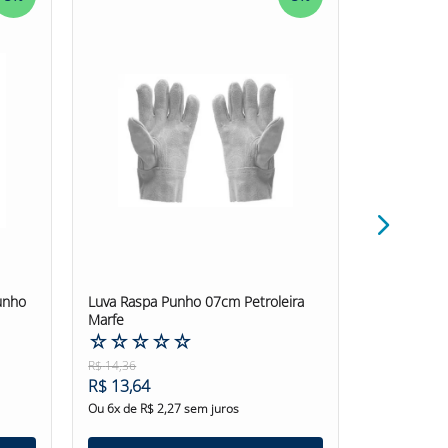
unho
Luva Raspa Punho 07cm Petroleira
Luva Vaquet
Marfe
☆
☆
☆
☆
☆
☆
☆
☆
R$
14
,
36
R$
21
,
02
R$
13
,
64
R$
19
,
97
Ou
6
x de
R$
2
,
27
sem juros
Ou
6
x de
R$