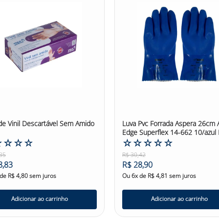
de Vinil Descartável Sem Amido
Luva Pvc Forrada Aspera 26cm A
Edge Superflex 14-662 10/azul 
☆
☆
☆
☆
☆
☆
☆
☆
☆
35
R$
30
,
42
8
,
83
R$
28
,
90
 de
R$
4
,
80
sem juros
Ou
6
x de
R$
4
,
81
sem juros
Adicionar ao carrinho
Adicionar ao carrinho