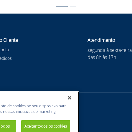
o Cliente
Atendimento
Conta
segunda à sexta-feira
das 8h às 17h
edidos
nto de cookies no seu dispositivo para
s nossas iniciativas de marketing.
 Todos
Aceitar todos os cookies