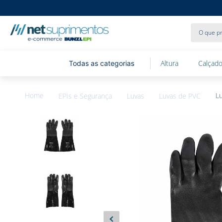
O que pr
Altura
Calçado
L
EPIs e Segurança
Luvas
Luvas de PVC