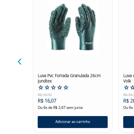
 Cana
Luva Pvc Forrada Granulada 26cm
Luva 
Jundtex
Volk
☆
☆
☆
☆
☆
☆
R$
16
,
92
R$
30
,
R$
16
,
07
R$
2
Ou
6
x de
R$
2
,
67
sem juros
Ou
6
x
nho
Adicionar ao carrinho