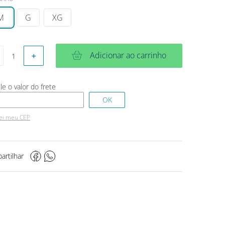
M
G
XG
Adicionar ao carrinho
＋
ei meu CEP
artilhar