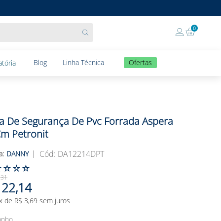
0
Blog
Linha Técnica
Ofertas
tória
a De Segurança De Pvc Forrada Aspera
m Petronit
:
DA12214DPT
DANNY
☆
☆
☆
☆
,
31
22
,
14
x de
R$
3
,
69
sem juros
anho