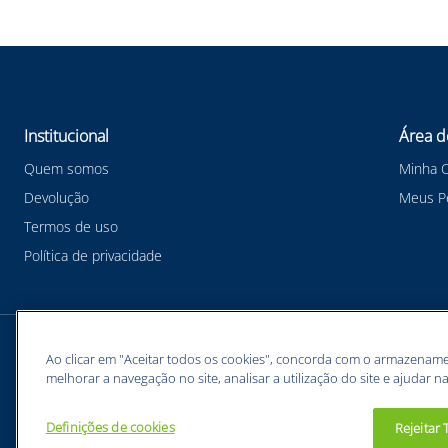
Institucional
Área d
Quem somos
Minha 
Devolução
Meus P
Termos de uso
Política de privacidade
Meios de pagamentos
Ao clicar em "Aceitar todos os cookies", concorda com o armazename
melhorar a navegação no site, analisar a utilização do site e ajudar na
Definições de cookies
Rejeitar