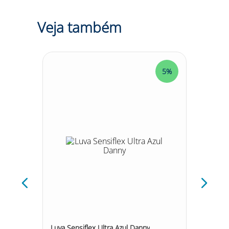
Veja também
5%
5%
 Sn176 Danny
Luva Sensiflex Ultra Azul Danny
Luva Tr