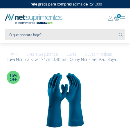
Frete grátis para compras acima de R$1.000
0
O que procura hoje?
EPIs e Segurança
Luvas
Luvas Nitrílicas
Luva Nitrilica Silver 31cm 0,40mm Danny Nitrisilver Azul Royal
15%
OFF