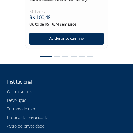
R$
105
,
77
R$
38
,
7
R$
100
,
48
R$
36
,
Ou
6
x de
R$
16
,
74
sem juros
Ou
6
x d
Adicionar ao carrinho
Institucional
Quem somos
Devolução
Termos de uso
Política de privacidade
Aviso de privacidade