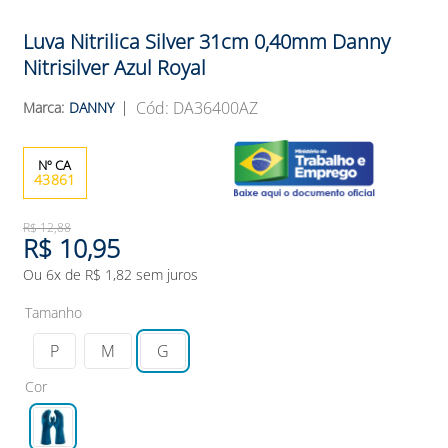
Luva Nitrilica Silver 31cm 0,40mm Danny
Nitrisilver Azul Royal
:
DA36400AZ
DANNY
43861
R$
12
,
88
R$
10
,
95
Ou
6
x de
R$
1
,
82
sem juros
Tamanho
P
M
G
Cor