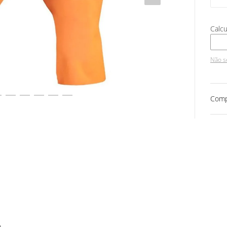
Não s
Comp
e