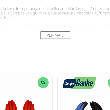
as da luva de segurança de látex flocada Max Orange: Confeccio
do a sua composição química e sua espessura reforçada, 0,70mm
s de uso;
ança de látex flocada Max Orange: Recomendada para uso alimen
 solar e de intempéries.
VER MAIS
or: laranja Espessura: 0,70mm Marca: DANNY
rodutos químicos? Esta luva certamente colocará sua segurança
das com qualidade superior, maior flexibilidade e resistência m
excelente proteção e o máximo conforto para quem exerce trab
el. Promova maior segurança aos seus colaboradores com a Luv
 de látex flocada Max Orange #luvadesegurança #luvadeseguran
5%