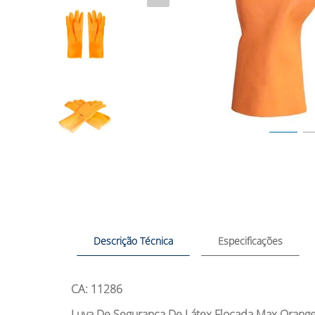
Descrição Técnica
Especificações
CA: 11286
Luva De Segurança De Látex Flocada Max Orang