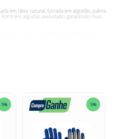
nada em látex natural, forrada em algodão, palma
; Forro em algodão aveludado, garantindo mais
tícia, química, automotiva e construção civil;
 em primeiro lugar, garantindo uma poderosa
ecânica, química e abrasiva, as luvas de
alhos industriais ou de serviços gerais e
a De Segurança De Látex Flocada Max Orange.
çadelátex #látex #luvadelátex #maxorange
5%
5%