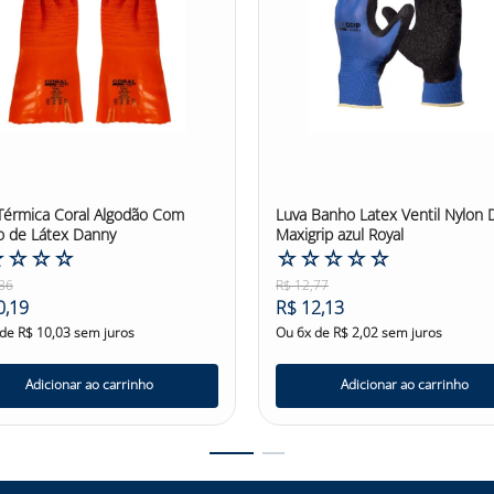
Térmica Coral Algodão Com
Luva Banho Latex Ventil Nylon 
 de Látex Danny
Maxigrip azul Royal
☆
☆
☆
☆
☆
☆
☆
☆
☆
36
R$
12
,
77
0
,
19
R$
12
,
13
 de
R$
10
,
03
sem juros
Ou
6
x de
R$
2
,
02
sem juros
Adicionar ao carrinho
Adicionar ao carrinho