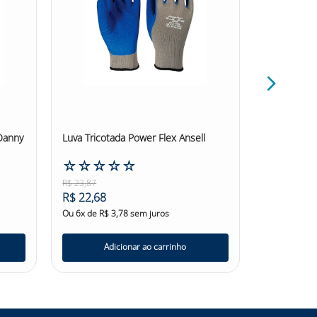
Danny
Luva Tricotada Power Flex Ansell
Luva de Lá
Antiderrapa
☆
☆
☆
☆
☆
☆
☆
☆
R$
23
,
87
R$
6
,
38
R$
22
,
68
R$
6
,
06
Ou
6
x de
R$
3
,
78
sem juros
Ou
6
x de
R$
Adicionar ao carrinho
Ad