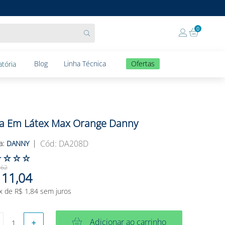
0
Blog
Linha Técnica
Ofertas
tória
a Em Látex Max Orange Danny
:
DA208D
DANNY
☆
☆
☆
☆
,
62
11
,
04
x de
R$
1
,
84
sem juros
Adicionar ao carrinho
＋