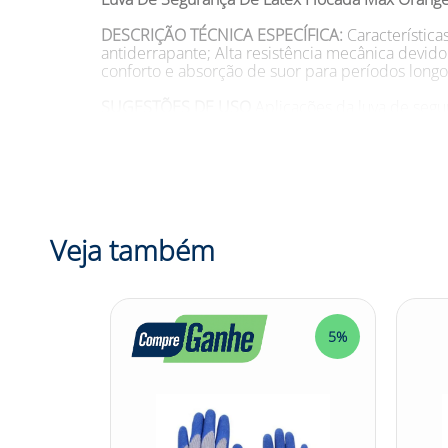
DESCRIÇÃO TÉCNICA ESPECÍFICA:
Característic
antiderrapante; Alta resistência mecânica devi
conforto e absorção de suor para períodos longo
SUGESTÕES DE USO
Aplicações da luva de segur
Manter em local seco e arejado, protegido da luz
Tamanhos: P, M, G e XG Modelo: DA208D G NA C
DESCRIÇÃO:
Precisa proteger sua pele contra p
proteção em todas as tarefas de limpeza. Projeta
segurança de látex flocada Max Orange oferecem 
Veja também
precisam da melhor aderência e cuidado possív
Adquira agora mesmo!
Confira outras categorias de luva de segurança
#luvamaxorange #EPI
5%
5%