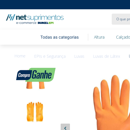
O que pr
Altura
Calçado
EPIs e Segurança
Luvas
Luvas de Látex