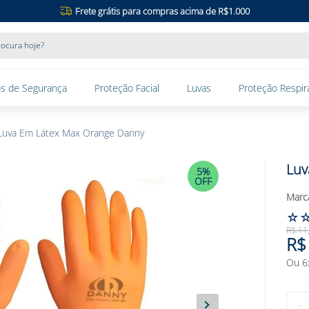
Frete grátis para compras acima de R$1.000
ocura hoje?
s de Segurança
Proteção Facial
Luvas
Proteção Respira
Luva Em Látex Max Orange Danny
Luv
5%
OFF
☆
R$
11
R$
Ou
6
－