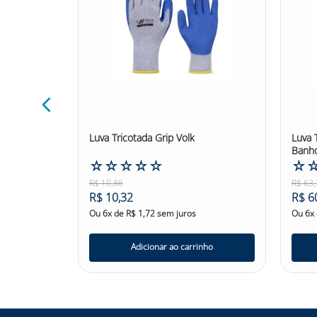
ambo
Luva Tricotada Grip Volk
Luva 
Banho
☆
☆
☆
☆
☆
☆
R$
10
,
86
R$
63
,
R$
10
,
32
R$
6
Ou
6
x de
R$
1
,
72
sem juros
Ou
6
x
nho
Adicionar ao carrinho