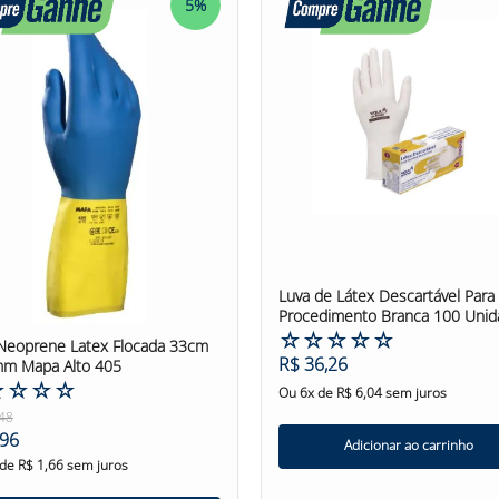
5%
Luva de Látex Descartável Para
Procedimento Branca 100 Unid
Volk
☆
☆
☆
☆
☆
Neoprene Latex Flocada 33cm
R$
36
,
26
m Mapa Alto 405
☆
☆
☆
☆
Ou
6
x de
R$
6
,
04
sem juros
48
96
Adicionar ao carrinho
 de
R$
1
,
66
sem juros