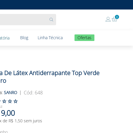
0
Blog
Linha Técnica
Ofertas
tória
a De Látex Antiderrapante Top Verde
ro
:
648
SANRO
☆
☆
☆
☆
47
9
,
00
x de
R$
1
,
50
sem juros
anho