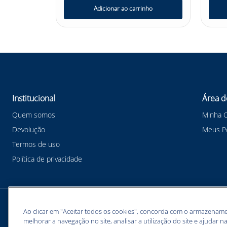
nho
Adicionar ao carrinho
Institucional
Área d
Quem somos
Minha 
Devolução
Meus P
Termos de uso
Política de privacidade
Meios de pagamentos
Ao clicar em "Aceitar todos os cookies", concorda com o armazename
melhorar a navegação no site, analisar a utilização do site e ajudar na