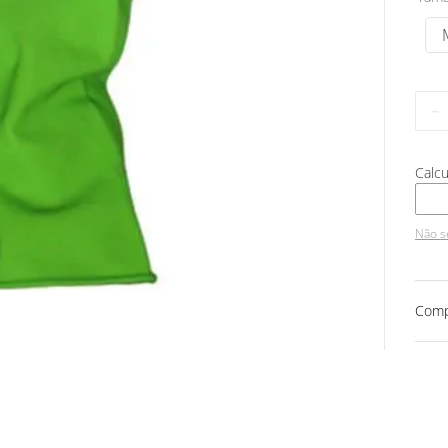
－
Não s
Comp