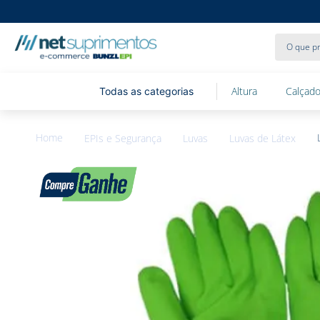
O que pr
Altura
Calçado
EPIs e Segurança
Luvas
Luvas de Látex