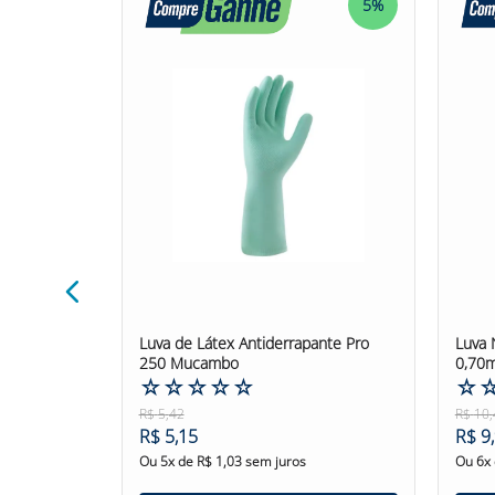
5%
5%
ibra Vidro
Luva de Látex Antiderrapante Pro
Luva 
cto Cut 9//
250 Mucambo
0,70m
☆
☆
☆
☆
☆
☆
R$
5
,
42
R$
10
,
R$
5
,
15
R$
9
,
Ou
5
x de
R$
1
,
03
sem juros
Ou
6
x