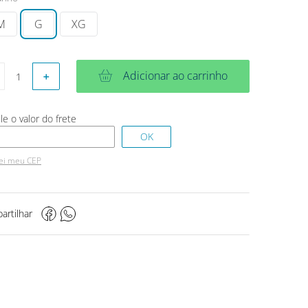
M
G
XG
Adicionar ao carrinho
＋
ei meu CEP
artilhar