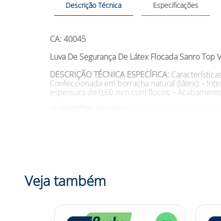
Descrição Técnica
Especificações
CA: 40045
Luva De Segurança De Látex Flocada Sanro Top 
DESCRIÇÃO TÉCNICA ESPECÍFICA:
Característic
Confeccionada em borracha natural (látex); • In
espessura de 0,60 mm com flocos; • Acabamento
SUGESTÕES DE USO
Aplicações da Luva de Segu
de alimentos, conservação, manutenção e limpeza
flocos de algodão proporciona grande conforto 
Tamanhos: G Modelo: 648 G VD Cor: Verde Com
DESCRIÇÃO:
Vai fazer aquela limpeza pesada e 
protegidas contra riscos mecânicos e agentes qu
Veja também
Segurança de Látex Flocada Sanro Top Verde é co
manipulação e aumenta o conforto para o trabal
Sanro Top Verde! Adquira agora mesmo!
Confira outras categorias de Luva de Segurança