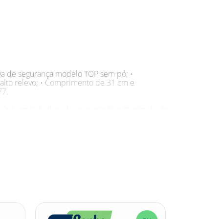
uva de segurança modelo TOP sem pó; •
 alto relevo; • Comprimento de 31 cm e
77.
 mãos em trabalhos de preparação e manipulação
rabilidade e mais resistência; • O forro com
amento e dispensam o uso de talco.
locada Sanro Top Verde suas mãos ficam
sa ser de qualidade, por isso a Luva de
rapante, o que melhorara a aderência na
ações com a Luva de Segurança de Látex Flocada
ex #LuvaSanro #Sanro #EPI