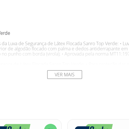
Verde
as da Luva de Segurança de Látex Flocada Sanro Top Verde: • L
terior de algodão flocado com palma e dedos antiderrapante em
 no punho com borda (virola); • Aprovada pela norma MT11:19
rança de Látex Flocada Sanro Top Verde: • Para proteção das
 em geral; • Indicada para tarefas pesadas porque têm maior du
e ótima maleabilidade. São antiderrapantes, têm um ótimo calç
VER MAIS
primento: 30 cm Espessura: 0,60 mm Marca: SANRO
precisa proteger as mãos? Com a Luva de Segurança de Látex F
ímicos de limpeza! Na hora do trabalho pesado a proteção preci
nfeccionada em látex natural, interior flocado e palma antider
ho pesado. Faça o trabalho que precisa ser feito sem preocup
! #luvadesegurança #luvadesegurançadelátex #látex #luvadelát