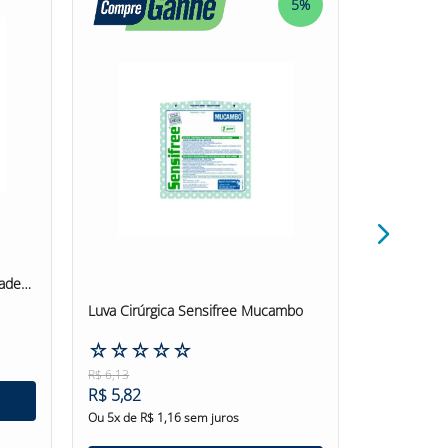
5%
ades
Luva Cirúrgica Sensifree Mucambo
Luva Latex
Volk Multiu
☆
☆
☆
☆
☆
☆
☆
☆
R$
6
,
13
R$
5
,
09
R$
5
,
82
R$
4
,
84
Ou
5
x de
R$
1
,
16
sem juros
Ou
4
x de
R$