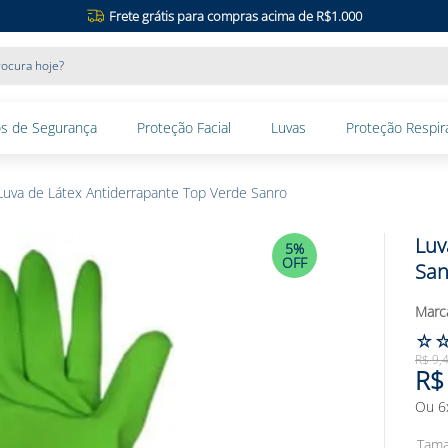
Frete grátis para compras acima de R$1.000
ocura hoje?
s de Segurança
Proteção Facial
Luvas
Proteção Respira
Luva de Látex Antiderrapante Top Verde Sanro
Luv
5%
OFF
San
☆
R$
9
,
R$
Ou
6
Tam