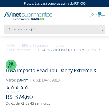
Frete grátis para compras acima de R$1.000
0
O que procura hoje?
EPIs e Segurança
Luvas
Luva Impacto Pead Tpu Danny Extreme X
Luvas Tricotadas
5%
OFF
Luva Impacto Pead Tpu Danny Extreme X
:
DA43900X
DANNY
☆
☆
☆
☆
☆
R$
394
,
32
R$
374
,
60
Ou
6
x de
R$
62
,
43
sem juros