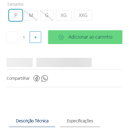
Tamanho
P
M
G
XG
XXG
Adicionar ao carrinho
－
＋
Compartilhar
Descrição Técnica
Especificações