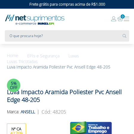
Frete grátis para compras acima de R$1.000
0
O que procura hoje?
EPIs e Segurança
Luvas
Luvas Tricotadas
Luva Impacto Aramida Poliester Pvc Ansell Edge 48-205
5%
OFF
Luva Impacto Aramida Poliester Pvc Ansell
Edge 48-205
:
48205
ANSELL
42709