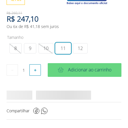
R$
260
,
11
R$
247
,
10
Ou
6
x de
R$
41
,
18
sem juros
Tamanho
8
9
10
11
12
Adicionar ao carrinho
－
＋
Compartilhar