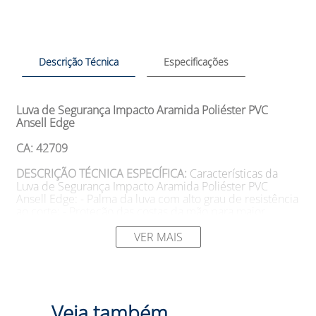
Descrição Técnica
Especificações
Luva de Segurança Impacto Aramida Poliéster PVC
Ansell Edge
CA: 42709
DESCRIÇÃO TÉCNICA ESPECÍFICA:
Características da
Luva de Segurança Impacto Aramida Poliéster PVC
Ansell Edge: - Palma da luva com alto grau de resistência
ao corte; - Proteção das costas da mão para maior
segurança; - Excelente desempenho de aderência,
garantindo firmeza no manuseio de objetos; - Punho de
VER MAIS
neoprene para ajuste e conforto adequados; - Forro
composto por Aramida, Fibra de vidro, Poliéster e Nylon
para resistência e durabilidade; - Comprimento variando
de 240 a 270mm; - Conformidade com o REACH,
garantindo a segurança quanto a substâncias restritas.
Veja também