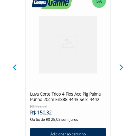
5%
5%
388 2541
Luva Corte Trico 4 Fios Aco Pig Palma
Luva 4 
Punho 20cm En388 4443 Seiki 4442
R$
158
,
23
R$
70
,
5
R$
150
,
32
R$
67
,
Ou
6
x de
R$
25
,
05
sem juros
Ou
6
x d
Adicionar ao carrinho