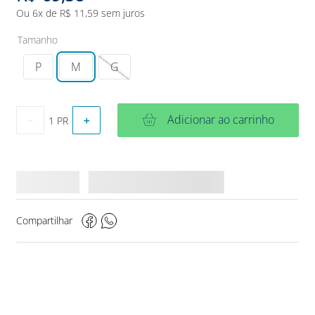
Ou
6
x de
R$
11
,
59
sem juros
Tamanho
P
M
G
Adicionar ao carrinho
－
＋
Compartilhar