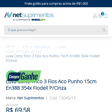
Frete grátis para compras acima de R$1.000
0
O que procura hoje?
EPIs e Segurança
Luvas
Luvas de Malha de Aço
Luva Corte Trico 3 Fios Aco Punho 15cm En388 354x Fiodell
P/cinza
5%
OFF
Luva Corte Trico 3 Fios Aco Punho 15cm
En388 354x Fiodell P/cinza
:
13045/15
Net Suprimentos
R$
73
,
24
R$
69
,
58