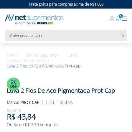
Frete grátis para compras acima de R$1.000
0
O que procura hoje?
EPIs e Segurança
Luvas
Luvas de Malha de Aço
Luva 2 Fios de Aço Pigmentada Prot-cap
5%
OFF
Luva 2 Fios De Aço Pigmentada Prot-Cap
:
13044A
PROT-CAP
R$
46
,
15
R$
43
,
84
Ou
6
x de
R$
7
,
30
sem juros