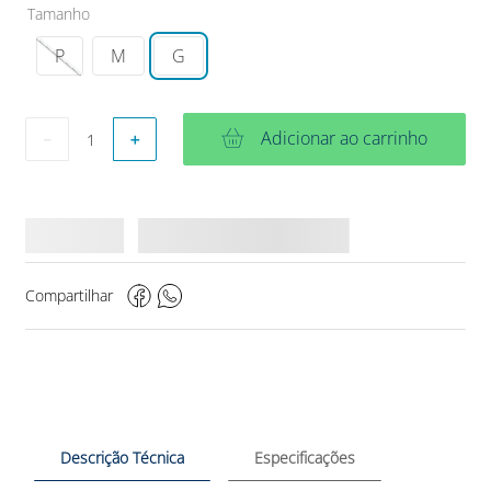
Tamanho
P
M
G
Adicionar ao carrinho
－
＋
Compartilhar
Descrição Técnica
Especificações