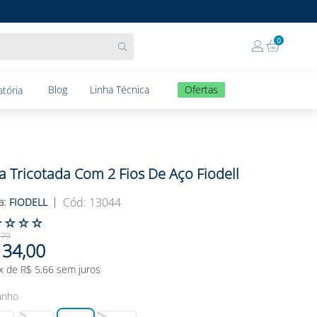
0
Blog
Linha Técnica
Ofertas
tória
a Tricotada Com 2 Fios De Aço Fiodell
:
13044
FIODELL
☆
☆
☆
☆
,
79
34
,
00
x de
R$
5
,
66
sem juros
anho