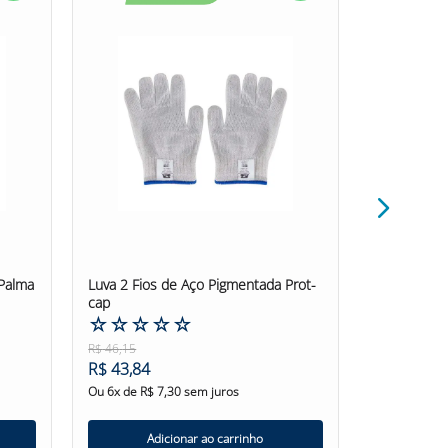
odao #fiodell #luvasfioaço #luvasfiodell #EPI
 Palma
Luva 2 Fios de Aço Pigmentada Prot-
Luva Tricot
cap
Fiodell
☆
☆
☆
☆
☆
☆
☆
☆
R$
46
,
15
R$
35
,
79
R$
43
,
84
R$
34
,
00
Ou
6
x de
R$
7
,
30
sem juros
Ou
6
x de
R$
Adicionar ao carrinho
Ad