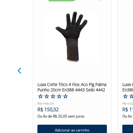
Confira outras categorias de Luva de Segurança! 
s de Aço
Luva Corte Trico 4 Fios Aco Pig Palma
Luva 
Punho 20cm En388 4443 Seiki 4442
En388
☆
☆
☆
☆
☆
☆
R$
158
,
23
R$
12
R$
150
,
32
R$
1
Ou
6
x de
R$
25
,
05
sem juros
Ou
6
x
nho
Adicionar ao carrinho