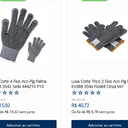
#luvadesegurança #luvadesegurançatricotada #luvatricotada #alg
Corte 4 Fios Aco Pig Palma
Luva Corte Trico 2 Fios Aco Pig
 3542 Seiki 444210 P10
En388 354x Fiodell Cinza M//
☆
☆
☆
☆
☆
☆
☆
☆
☆
2
,
02
R$
42
,
86
15
,
92
R$
40
,
72
 de
R$
19
,
32
sem juros
Ou
6
x de
R$
6
,
78
sem juros
Adicionar ao carrinho
Adicionar ao carrinho