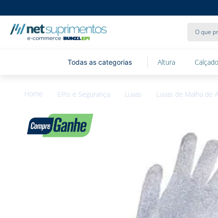
O que pr
Altura
Calçado
EPIs e Segurança
Luvas
Luvas de Malha de 