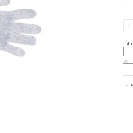
－
Não s
Comp