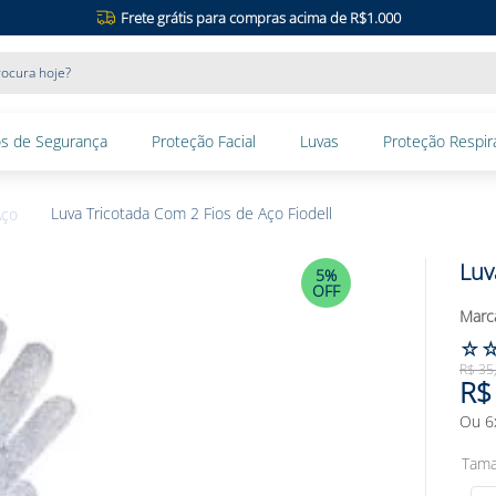
Frete grátis para compras acima de R$1.000
ocura hoje?
s de Segurança
Proteção Facial
Luvas
Proteção Respira
Luva Tricotada Com 2 Fios de Aço Fiodell
Aço
Luv
5%
OFF
☆
R$
35
R$
Ou
6
Tam