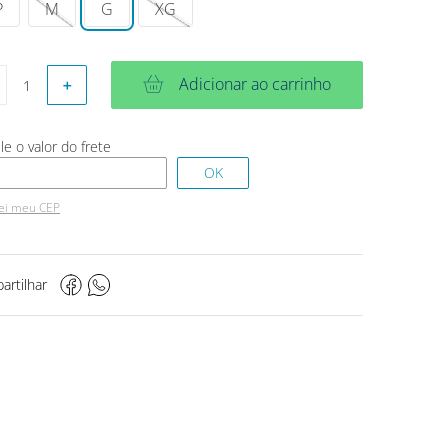
P
M
G
XG
Adicionar ao carrinho
＋
ei meu CEP
artilhar