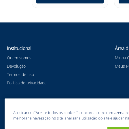
Institucional
Área d
Quem somos
Minha 
Devolução
Meus P
Termos de uso
Política de privacidade
Meios de pagamentos
Ao clicar em "Aceitar todos os cookies", concorda com o armazename
melhorar a navegação no site, analisar a utilização do site e ajudar na