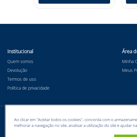
Institucional
Área d
Quem somos
Minha 
Devolução
Meus P
Termos de uso
Política de privacidade
Meios de pagamentos
Ao clicar em "Aceitar todos os cookies", concorda com o armazename
melhorar a navegação no site, analisar a utilização do site e ajudar na