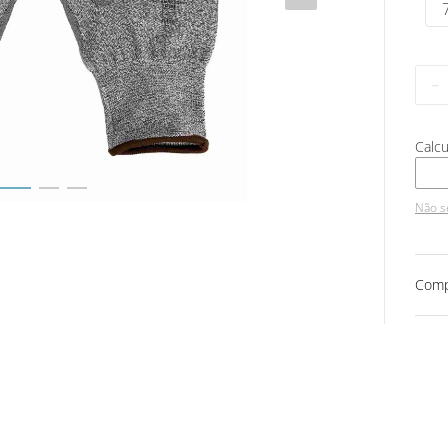
－
Não s
Comp