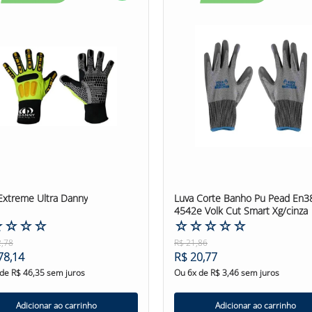
nza
Marca:
SOFT
43 SOFT é robusta e confiável, projetada para proteger as m
vidro e polietileno de alta densidade oferece uma excelente res
 a luva proporciona uma aderência eficaz, mesmo em condiçõe
rança e precisão, mantendo um bom controle sobre objetos e fe
443 SOFT foi testada e aprovada de acordo com a Norma BS 
ível de desempenho 4543D destaca sua capacidade de resistir ao
ho adequado da luva de acordo com a tabela de tamanhos forn
 uso da Luva de Segurança Com Banho PUPEAD EN388 4443 SOFT,
sentes em seu ambiente de trabalho.
Extreme Ultra Danny
Luva Corte Banho Pu Pead En3
ça Com Banho PUPEAD EN388 4443 SOFT #LuvaDeSegurança #Pro
4542e Volk Cut Smart Xg/cinza
☆
☆
☆
☆
☆
☆
☆
☆
☆
2
,
78
R$
21
,
86
78
,
14
R$
20
,
77
 de
R$
46
,
35
sem juros
Ou
6
x de
R$
3
,
46
sem juros
Adicionar ao carrinho
Adicionar ao carrinho