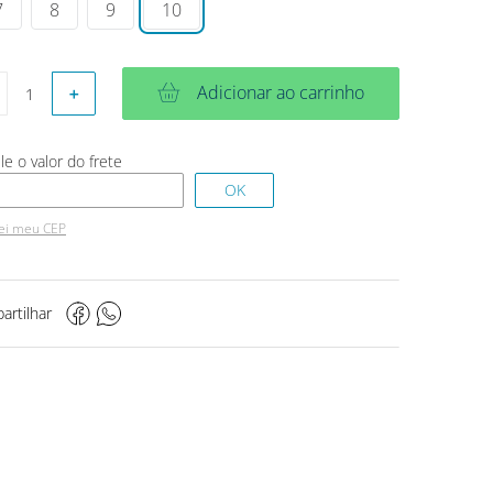
7
8
9
10
Adicionar ao carrinho
＋
ei meu CEP
artilhar