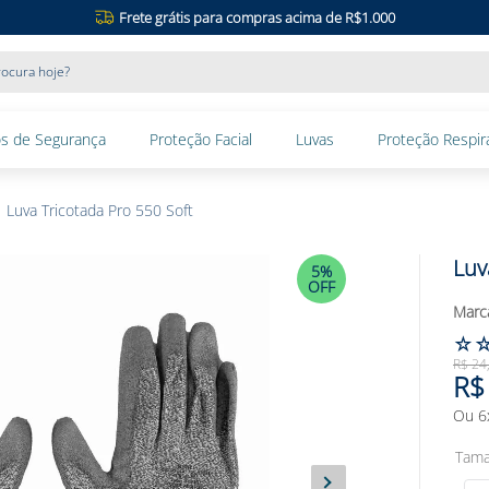
Frete grátis para compras acima de R$1.000
ocura hoje?
s de Segurança
Proteção Facial
Luvas
Proteção Respira
Luva Tricotada Pro 550 Soft
Luv
5%
OFF
☆
R$
24
R$
Ou
6
Tam