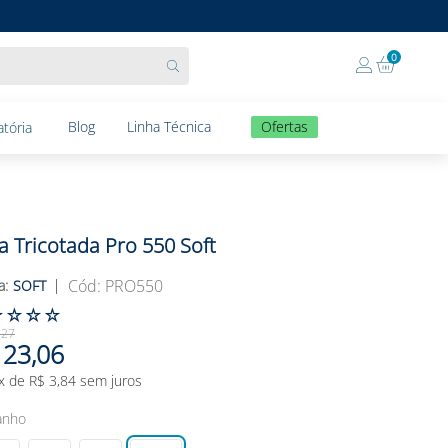
0
Blog
Linha Técnica
Ofertas
tória
a Tricotada Pro 550 Soft
:
PRO550
SOFT
☆
☆
☆
☆
,
27
23
,
06
x de
R$
3
,
84
sem juros
anho