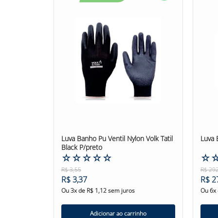
excessivo.
Tamanho:
P, M, G e GG
Modelo:
PRO550
Cor:
Ci
DESCRIÇÃO:
A Luva de Segurança Com Banho PUPEAD EN388 44
diversas indústrias. Sua composição em fibra de 
Com um banho em poliuretano na palma e dedos,
que o usuário realize suas atividades com segu
A Luva de Segurança Com Banho PUPEAD EN388 4
em relação a diferentes fatores de risco. Seu n
lâmina, rasgos e perfurações por punção.
Recomenda-se que os usuários escolham o taman
sinal de desgaste excessivo ou danos. Ao fazer
suas mãos estão protegidas contra os riscos pre
Luva Banho Pu Ventil Nylon Volk Tatil
Luva 
Confira outras categorias de Luva de Seguran
Black P/preto
#SegurançaNoTrabalho"
☆
☆
☆
☆
☆
☆
R$
3
,
55
R$
29
R$
3
,
37
R$
2
Ou
3
x de
R$
1
,
12
sem juros
Ou
6
x
Adicionar ao carrinho