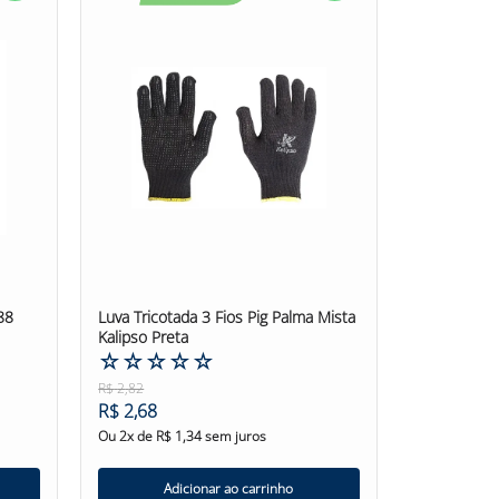
ãos do usuário contra riscos mecânicos em
istência à abrasão, cortes, rasgos e perfurações.
s secas ou na presença de água. Isso permite
rramentas.
EN 388:2003, que avalia o desempenho do EPI
s desafios apresentados pela abrasão, cortes por
ecida e substituam a luva se houver qualquer
 os profissionais podem ter a confiança de que
88
Luva Tricotada 3 Fios Pig Palma Mista
teçãoDasMãos #EPI #Indústria
Kalipso Preta
☆
☆
☆
☆
☆
R$
2
,
82
R$
2
,
68
Ou
2
x de
R$
1
,
34
sem juros
Adicionar ao carrinho