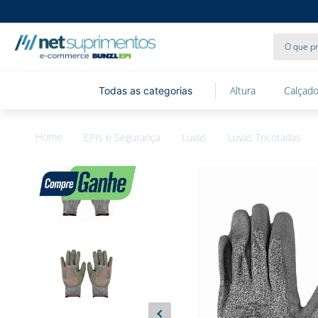
O que pr
Altura
Calçado
EPIs e Segurança
Luvas
Luvas Tricotadas