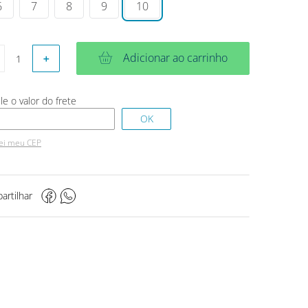
6
7
8
9
10
Adicionar ao carrinho
＋
ei meu CEP
artilhar