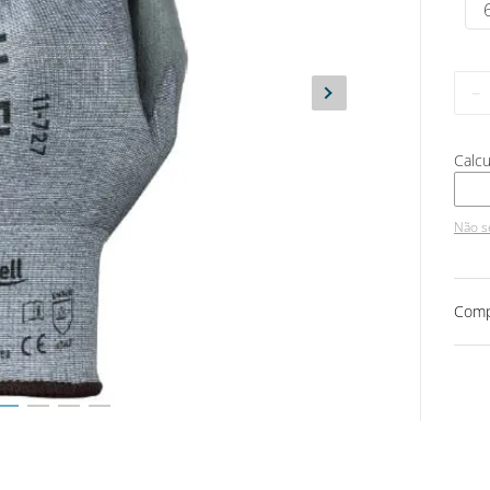
－
Não s
Comp