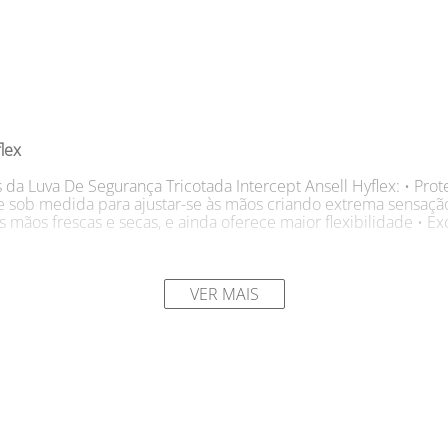
lex
s da Luva De Segurança Tricotada Intercept Ansell Hyflex: • Pro
e e sob medida para ajustar-se às mãos criando extrema sensaçã
s mãos frescas e secas, e ainda oferece maior flexibilidade • 
ança Tricotada Intercept Ansell Hyflex: • Estamparia de metais
s; • Fabricação de vidro; • Manuseio de peças afiadas; • Injeç
VER MAIS
727 10 CZ Cor: Cinza Marca: Ansell
 ou cortante? Mantenha suas mãos a salvo de cortes e arranhõe
oteção. Sabemos que trabalhar com chapas que tenham rebarbas 
em revestimento de poliuretano para maior conforto, ela calça 
 para manipulação segura em diversas circunstâncias. Sinta o e