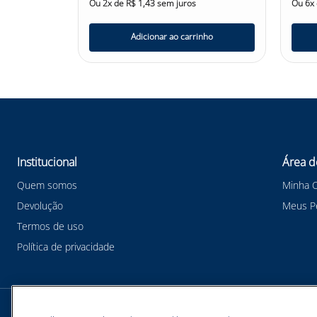
Ou
2
x de
R$
1
,
43
sem juros
Ou
6
x
nho
Adicionar ao carrinho
Institucional
Área d
Quem somos
Minha 
Devolução
Meus P
Termos de uso
Política de privacidade