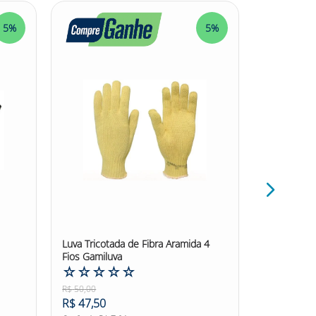
5%
5%
on #ansell #hyflex #intercept+ #EPI
Luva Tricotada de Fibra Aramida 4
Luva Tricot
Fios Gamiluva
Algodao Ju
☆
☆
☆
☆
☆
☆
☆
☆
R$
50
,
00
R$
3
,
07
R$
47
,
50
R$
2
,
92