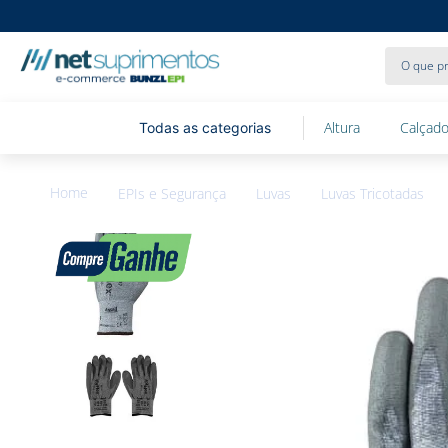
O que pr
Altura
Calçado
EPIs e Segurança
Luvas
Luvas Tricotadas