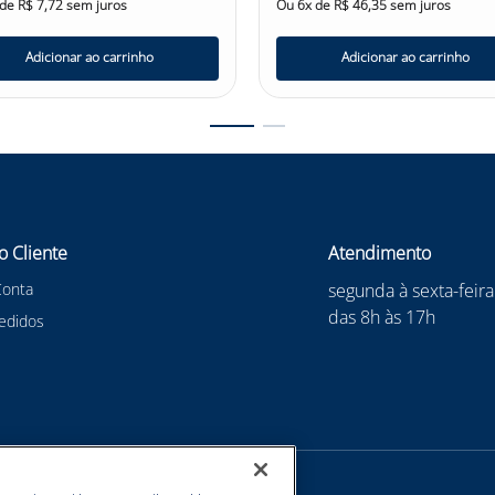
 de
R$
7
,
72
sem juros
Ou
6
x de
R$
46
,
35
sem juros
Adicionar ao carrinho
Adicionar ao carrinho
o Cliente
Atendimento
Conta
segunda à sexta-feira
das 8h às 17h
edidos