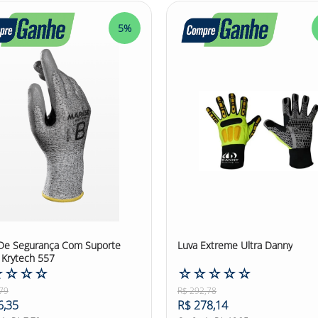
sell Hyflex. Adquira agora mesmo!
5%
a! #luvadesegurança #luvadesegurançadenylon #nylon #luvadenyl
De Segurança Com Suporte
Luva Extreme Ultra Danny
Krytech 557
☆
☆
☆
☆
☆
☆
☆
☆
☆
79
R$
292
,
78
6
,
35
R$
278
,
14