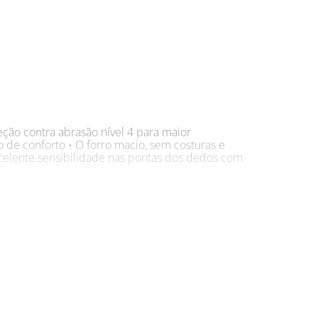
teção contra abrasão nível 4 para maior
o de conforto • O forro macio, sem costuras e
Excelente sensibilidade nas pontas dos dedos com
, peças e linha branca; • Manutenção em geral e
ão e moldagem de plásticos; • Pré-estamparia; •
s com a Luva De Segurança Tricotada Intercept
ou cantos afiados pode ser perigoso e a Luva
bem e têm excelente flexibilidade, além de boa
quilíbrio perfeito entre conforto e segurança