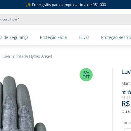
Frete grátis para compras acima de R$1.000
ocura hoje?
s de Segurança
Proteção Facial
Luvas
Proteção Respira
Luva Tricotada Hyflex Ansell
Luv
5%
OFF
☆
R$
61
R$
Ou
6
Tam