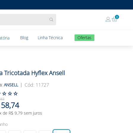
0
Blog
Linha Técnica
Ofertas
tória
a Tricotada Hyflex Ansell
:
11727
ANSELL
☆
☆
☆
☆
,
83
58
,
74
x de
R$
9
,
79
sem juros
anho