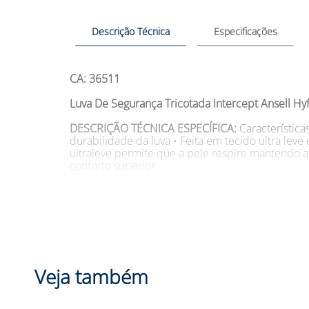
Descrição Técnica
Especificações
CA: 36511
Luva De Segurança Tricotada Intercept Ansell Hyf
DESCRIÇÃO TÉCNICA ESPECÍFICA:
Característica
durabilidade da luva • Feita em tecido ultra lev
ultraleve permite que a pele respire mantendo a
conforto superior
SUGESTÕES DE USO
Aplicações da Luva De Segur
quando há necessidade de corte de pequenas peça
Fabricação de artefatos médicos.
Tamanhos: XXP, XP, P, M, G, XG e XXG Modelo: 11
DESCRIÇÃO:
Vai trabalhar com material abrasivo
Veja também
Ansell Hyflex, o encontro do conforto com a pr
De Segurança Tricotada Intercept Ansell Hyflex t
aderência em peças secas ou ligeiramente oleosas