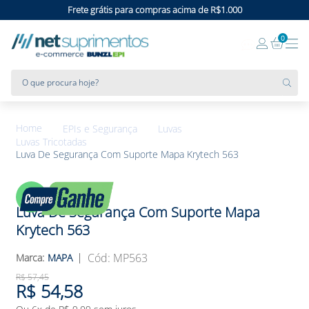
Frete grátis para compras acima de R$1.000
0
O que procura hoje?
EPIs e Segurança
Luvas
Luvas Tricotadas
Luva De Segurança Com Suporte Mapa Krytech 563
5%
OFF
Luva De Segurança Com Suporte Mapa
Krytech 563
:
MP563
MAPA
R$
57
,
45
R$
54
,
58