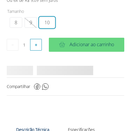
Ou
6
x de
R$
9
,
09
sem juros
Tamanho
8
9
10
Adicionar ao carrinho
－
＋
Compartilhar
Descrição Técnica
Especificações