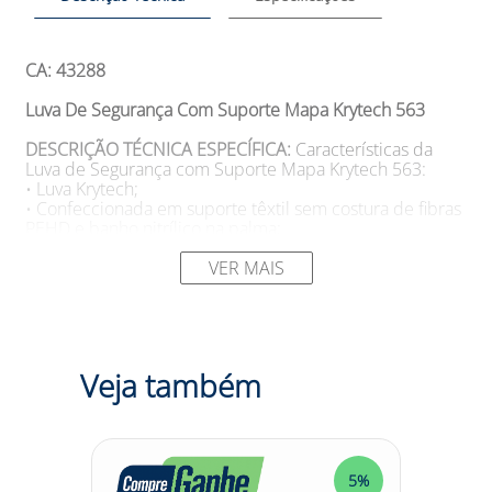
CA: 43288
Luva De Segurança Com Suporte Mapa Krytech 563
DESCRIÇÃO TÉCNICA ESPECÍFICA:
Características da
Luva de Segurança com Suporte Mapa Krytech 563:
• Luva Krytech;
• Confeccionada em suporte têxtil sem costura de fibras
PEHD e banho nitrílico na palma;
• Punho tricotado e dorso ventilado;
• Comprimento: 22-27cm.
VER MAIS
SUGESTÕES DE USO
Aplicações da Luva de Segurança
com Suporte Mapa Krytech 563:
• Proteção intermediária contra risco de corte para
manuseios complexos;
Veja também
• Excelente resistência ao contato com óleos e graxas;
• Proteção total das mãos, palma, dorso e punho, contra
os riscos de corte.
5%
5%
Tamanhos: P, M, G e XG