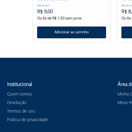
R$
9
,
47
R$
8
,
7
R$
9
,
00
R$
8
,
Ou
6
x de
R$
1
,
50
sem juros
Ou
6
x
nho
Adicionar ao carrinho
Institucional
Área d
Quem somos
Minha 
Devolução
Meus P
Termos de uso
Política de privacidade