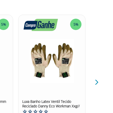
ção
.
5%
5%
00mm
Luva Banho Latex Ventil Tecido
Luva Kevlar
Reciclado Danny Eco Workman Xxg//
☆
☆
☆
☆
☆
☆
☆
☆