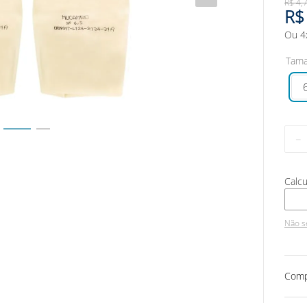
R$
4
,
R$
Ou
4
Tam
－
Não s
Comp