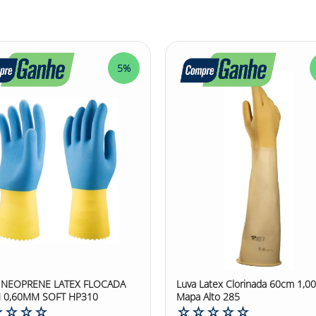
sméticos
trônica de precisão, empresa fotográfica e gráfica
terilizadas pelo processo raio gama cobalto 60.
res informações de aplicações consulte o
Certificado de Aprova
5%
ura Média: 0,21mm Comprimento: 28cm
ex #luvadelátex #luvasensitex #sensitex #mucambo #epi
 NEOPRENE LATEX FLOCADA
Luva Latex Clorinada 60cm 1,
 0,60MM SOFT HP310
Mapa Alto 285
☆
☆
☆
☆
☆
☆
☆
☆
☆