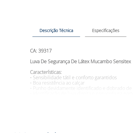
Descrição Técnica
Especificações
CA: 39317
Luva De Segurança De Látex Mucambo Sensitex
Características:
• Sensibilidade tátil e conforto garantidos
• Boa resistência ao calçar
• Punho devidamente identificado e dobrado de
• Identificação de luva direita e esquerda na par
• Testada e aprovada pela Norma ABNT NBR 13
• Este EPI possui certificação compulsória ANVIS
Sugestões de uso:
• Procedimentos invasivos
• Cirurgias gerais
• Evitar o contato com substâncias contaminada