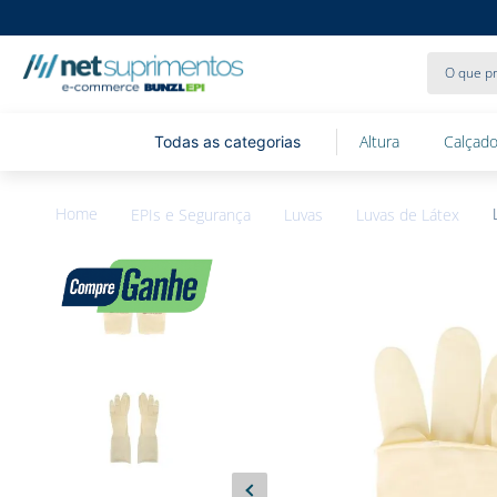
O que pr
Altura
Calçado
EPIs e Segurança
Luvas
Luvas de Látex