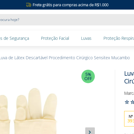
Frete grátis para compras acima de R$1.000
ocura hoje?
s de Segurança
Proteção Facial
Luvas
Proteção Respira
Luva de Látex Descartável Procedimento Cirúrgico Sensitex Mucambo
Luv
5%
OFF
Cir
☆
39