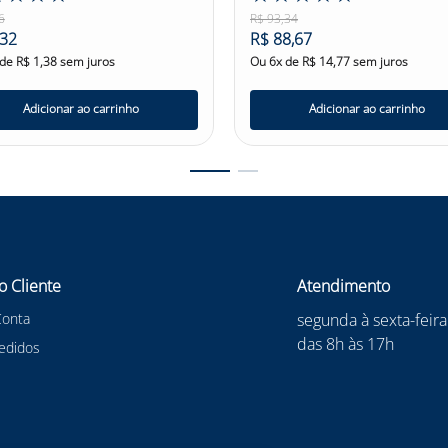
6
R$
93
,
34
32
R$
88
,
67
 de
R$
1
,
38
sem juros
Ou
6
x de
R$
14
,
77
sem juros
Adicionar ao carrinho
Adicionar ao carrinho
o Cliente
Atendimento
Conta
segunda à sexta-feira
das 8h às 17h
edidos