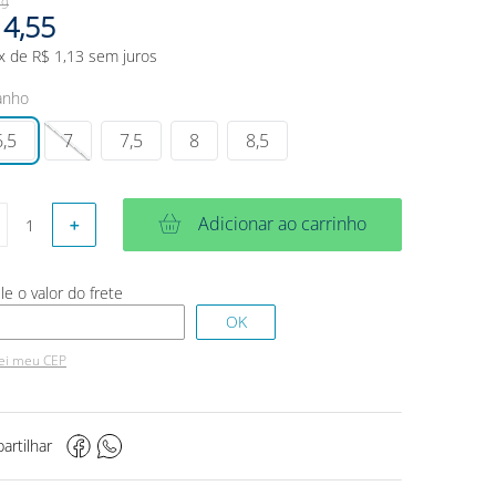
79
4
,
55
x de
R$
1
,
13
sem juros
anho
6,5
7
7,5
8
8,5
Adicionar ao carrinho
＋
ei meu CEP
artilhar