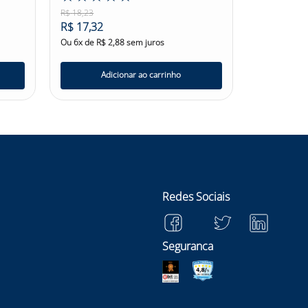
R$
18
,
23
R$
133
,
82
R$
17
,
32
R$
127
,
13
Ou
6
x de
R$
2
,
88
sem juros
Ou
6
x de
R$
Adicionar ao carrinho
Ad
Redes Sociais
Seguranca