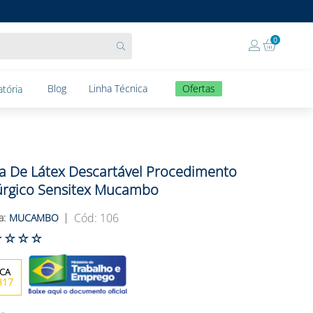
0
Blog
Linha Técnica
Ofertas
tória
a De Látex Descartável Procedimento
úrgico Sensitex Mucambo
:
106
MUCAMBO
☆
☆
☆
☆
317