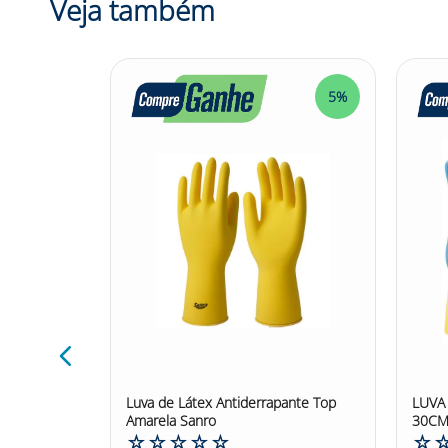
Veja também
• Manipulação de alimentos e preparação de co
• Montagem de pequenas peças, trabalhos com ele
• Confeccionada em látex de borracha natural, es
• Possui interior talcado e superfície externa lisa.
• Lubrificadas com pó bio absorvível. Para maio
5%
5%
Tamanhos: 6,5 / 7 / 7,5 / 8 / 8,5
Modelo: 106 100BR
Cor (Consulte disponibilidade): branca Espess
Marca: Mucambo
Confira outras categorias de luvas de segurança!
#luvadesegurança #luvadesegurançadelátex #lát
m 0,70mm
Luva de Látex Antiderrapante Top
LUVA
laranja
Amarela Sanro
30CM
☆
☆
☆
☆
☆
☆