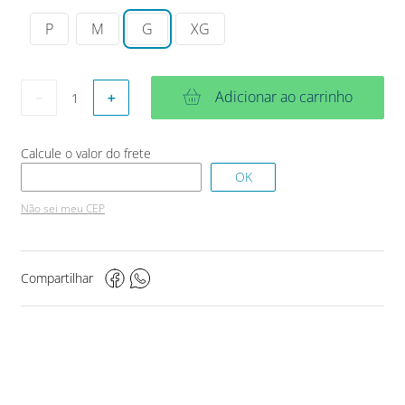
P
M
G
XG
Adicionar ao carrinho
－
＋
Não sei meu CEP
Compartilhar