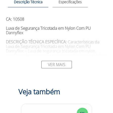
Descrição Técnica
Especificações
CA: 10508
Luva de Segurança Tricotada em Nylon Com PU
Dannyflex
DESCRIÇÃO TÉCNICA ESPECÍFICA:
Características da
Luva de Segurança Tricotada em Nylon Com PU
Dannyflex: • Luva de segurança tricotada em nylon,
recoberta de poliuretano na palma; • Punho em elástico;
• Alta destreza para atividades com peças secas ou
molhadas; • O banho em PU isento de silicone elimina
VER MAIS
risco de contaminação no processo; • Luvas testadas no
IPT (Instituto de Pesquisas Tecnológicas) sob a norma EN
388/2003, com nível de desempenho 4131.
SUGESTÕES DE USO
Aplicações da Luva de Segurança
Veja também
Tricotada em Nylon Com PU Dannyflex: • Recomendada
para: Montagem, manuseio de peças pequenas,
manutenção, expedição de mercadorias; • Aprovada
para proteção das mãos do usuário contra agentes
abrasivos, escoriantes, cortantes e perfurantes.