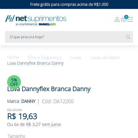
Frete grátis para compras acima de R$1.000
0
O que procura hoje?
EPIs e Segurança
Luvas
Luvas de Nylon
Luva Dannyflex Branca Danny
5%
OFF
Luva Dannyflex Branca Danny
:
DA12200
DANNY
R$
20
,
66
R$
19
,
63
Ou
6
x de
R$
3
,
27
sem juros
Tamanho