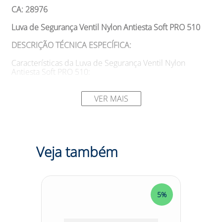
CA: 28976
Luva de Segurança Ventil Nylon Antiesta Soft PRO 510
DESCRIÇÃO TÉCNICA ESPECÍFICA:
Características da Luva de Segurança Ventil Nylon
Antiesta Soft PRO 510:
- Confeccionada em fios de poliamida com banho de
poliuretano na palma, dedos e parte do dorso na região
VER MAIS
dos dedos. - Formato anatômico para melhor ajuste e
conforto. - Superfície da palma antiderrapante para
melhor aderência. - Dorso parcialmente ventilado para
maior respirabilidade. - Aprovada pelas normas BS EN
420/2003 e BS EN 388/2003.
Veja também
SUGESTÕES DE USO
Aplicações da Luva de Segurança Ventil Nylon Antiesta
Soft PRO 510:
5%
5%
- Projetada para proteger as mãos do usuário contra
riscos mecânicos, como abrasão, corte, rasgo e