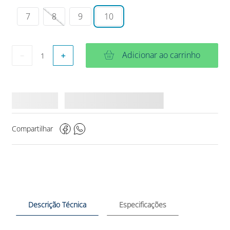
7
8
9
10
Adicionar ao carrinho
－
＋
Compartilhar
Descrição Técnica
Especificações