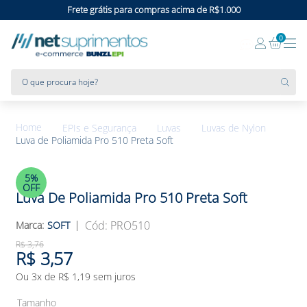
Frete grátis para compras acima de R$1.000
0
O que procura hoje?
EPIs e Segurança
Luvas
Luvas de Nylon
Luva de Poliamida Pro 510 Preta Soft
5%
OFF
Luva De Poliamida Pro 510 Preta Soft
:
PRO510
SOFT
R$
3
,
76
R$
3
,
57
Ou
3
x de
R$
1
,
19
sem juros
Tamanho