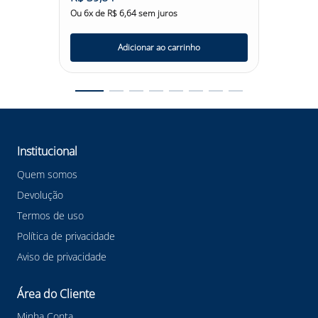
Ou
6
x de
R$
6
,
64
sem juros
Ou
6
x d
Adicionar ao carrinho
Institucional
Quem somos
Devolução
Termos de uso
Política de privacidade
Aviso de privacidade
Área do Cliente
Minha Conta