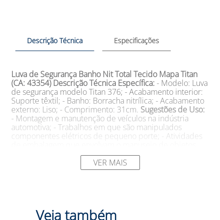
Descrição Técnica
Especificações
Luva de Segurança Banho Nit Total Tecido Mapa Titan
(CA: 43354)
Descrição Técnica Específica:
- Modelo: Luva
de segurança modelo Titan 376; - Acabamento interior:
Suporte têxtil; - Banho: Borracha nitrílica; - Acabamento
externo: Liso; - Comprimento: 31cm.
Sugestões de Uso:
- Montagem e manutenção de veículos na indústria
automotiva; - Trabalhos em que são manipulados
componentes elétricos de pequeno porte; - Atividades
de embalagem que envolvam o manuseio de objetos
delicados; - Uso em processos de lixamento que exigem
proteção das mãos; - Trabalhos que envolvam madeira,
VER MAIS
como carpintaria e marcenaria; - Manuseio de peças
mecânicas lubrificadas ou oleosas; - Trabalhos
mecânicos de precisão que exigem destreza e proteção.
Detalhes:
- Tamanho: 8 e 9; - Modelo: MP376; - Cor:
[Inserir Cor Disponível]; - Marca: MUCAMBO SA.
Veja também
Descrição:
A Luva de Segurança Banho Nit Total Tecido