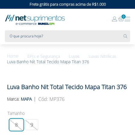
Frete grátis para compras acima de R$1.000
0
O que procura hoje?
EPIs e Segurança
Luvas
Luvas Nitrílicas
Luva Banho Nit Total Tecido Mapa Titan 376
Luva Banho Nit Total Tecido Mapa Titan 376
:
MP376
MAPA
Tamanho
8
9