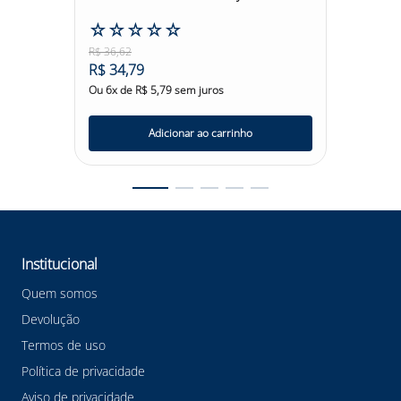
Nylon D
☆
☆
☆
☆
☆
☆
☆
R$
36
,
62
R$
52
,
9
R$
34
,
79
R$
50
,
Ou
6
x de
R$
5
,
79
sem juros
Ou
6
x d
Adicionar ao carrinho
Institucional
Quem somos
Devolução
Termos de uso
Política de privacidade
Aviso de privacidade