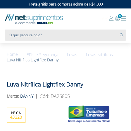
Frete grátis para compras acima de R$1.000
0
O que procura hoje?
EPIs e Segurança
Luvas
Luvas Nitrílicas
Luva Nitrílica Lightflex Danny
Luva Nitrílica Lightflex Danny
:
DA26805
DANNY
43320