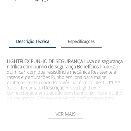
Descrição Técnica
Especificações
LIGHTFLEX PUNHO DE SEGURANÇA
Luva de segurança
nitrílica com punho de segurança
Benefícios
Proteção
química* com boa resistência mecânica Resistente a
rasgos e perfurações Punho em lona para maior
proteção contra corte Resistência térmica até 100°C**
(calor de contato)
Descrição
A luva Lightflex é
confeccionada em algodão com banho nitrílico e punho
de segurança. Oferece excelente performance para
trabalhos com chaparia e peças oleadas*, a luva conta
com punho em lona que proporciona proteção em
atividades com risco de corte na altura do punho. Seu
VER MAIS
interior em algodão felpudo e o formato anatômico
oferecem conforto sem causar fadiga em períodos
prolongados de uso.
Aplicações
Manuseio de metais