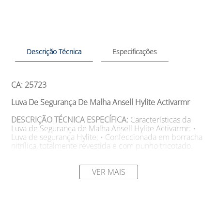
Descrição Técnica
Especificações
CA: 25723
Luva De Segurança De Malha Ansell Hylite Activarmr
DESCRIÇÃO TÉCNICA ESPECÍFICA:
Características da
Luva de Segurança de Malha Ansell Hylite Activarmr: •
Luva de segurança Hylite; • Confeccionada em borracha
nitrílica, totalmente revestida e com punho tricotado.
SUGESTÕES DE USO
Aplicações da Luva de Segurança
de Malha Ansell Hylite Activarmr: • Utilizada em áreas de
VER MAIS
usinagem com excesso de óleo, manuseio de materiais
escorregadios, irregulares ou pontiagudos.
Tamanhos: P, M, G e XG Modelo: 47409 10 00 Cor: azul
Marca: ANSELL