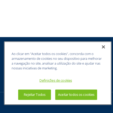
DESCRIÇÃO:
Está com dificuldade realizar atividades
durante longos períodos? Na hora de começar a
trabalhar, a Luva de Segurança de Malha Ansell Hylite
Activarmr é a solução ideal para proteger suas mãos
durante o uso prolongado em trabalhos de leves a meio
pesados. Sabemos que trabalhar durante longos
períodos com desconforto é uma tarefa complicada, a
Luva de Segurança de Malha Ansell Hylite Activarmr
possui o formato natural da mão para se encaixar
perfeitamente e proporcionar conforto extra. A luva
também permite a limpeza das chapas de metal com
Ao clicar em "Aceitar todos os cookies", concorda com o
maior facilidade, atividade muito importante nos setores
armazenamento de cookies no seu dispositivo para melhorar
de metalurgia e automobilístico. Torne o manuseio de
a navegação no site, analisar a utilização do site e ajudar nas
painéis e chapas de metal ou vidro mais simples,
nossas iniciativas de marketing.
eficiente e produtivo com a Luva de Segurança de Malha
Ansell Hylite Activarmr. Adquira agora mesmo!
Definições de cookies
Confira outras categorias de Luva de Segurança!
#luvadesegurança #luvadesegurançademalha
#luvademalha #thermaflex #luvaActivarmr #Ansell #EPI
Rejeitar Todos
Aceitar todos os cookies