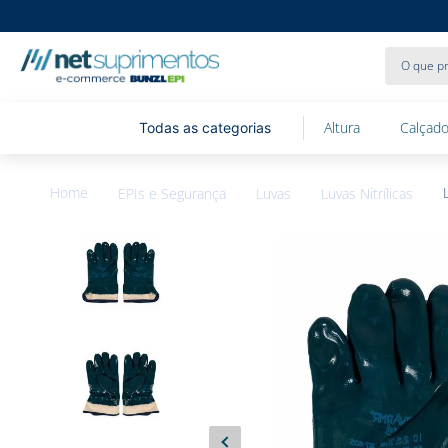
O que pr
Altura
Calçado
EPIs e Segurança
Luvas
Luvas Nitrílicas