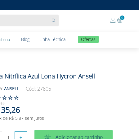
0
Blog
Linha Técnica
Ofertas
tória
a Nitrílica Azul Lona Hycron Ansell
:
27805
ANSELL
☆
☆
☆
☆
,
12
35
,
26
x de
R$
5
,
87
sem juros
Adicionar ao carrinho
＋