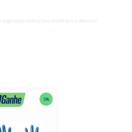
segurança nitrílica lona Ansell tem a oferecer!
 lona Ansell conta com formulação exclusiva do
 nitrilo fornece uma boa barreira contra óleos e
a mesmo com a Net Suprimentos!
os.
5%