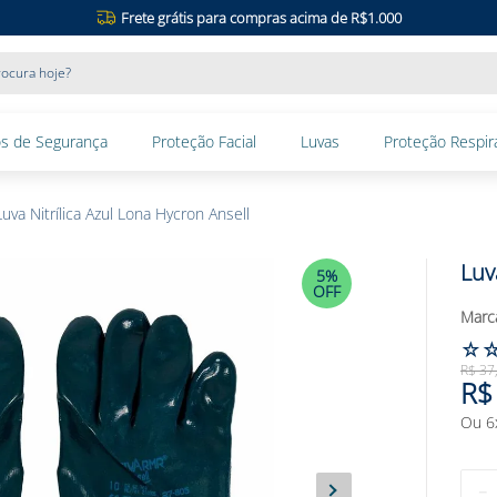
Frete grátis para compras acima de R$1.000
ocura hoje?
s de Segurança
Proteção Facial
Luvas
Proteção Respira
Luva Nitrílica Azul Lona Hycron Ansell
Luv
5%
OFF
☆
R$
37
R$
Ou
6
－