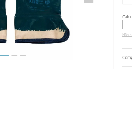
Não s
Comp