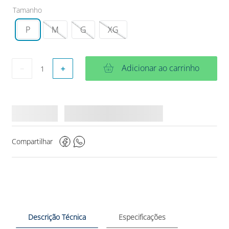
Tamanho
P
M
G
XG
Adicionar ao carrinho
－
＋
Compartilhar
Descrição Técnica
Especificações