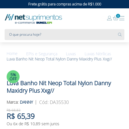
Frete grátis para compras acima de R$1.000
0
O que procura hoje?
EPIs e Segurança
Luvas
Luvas Nitrílicas
Luva Banho Nit Neop Total Nylon Danny Maxidry Plus Xxg//
5%
OFF
Luva Banho Nit Neop Total Nylon Danny
Maxidry Plus Xxg//
:
DA35530
DANNY
R$
68
,
83
R$
65
,
39
Ou
6
x de
R$
10
,
89
sem juros