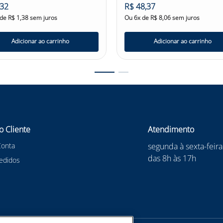
32
R$
48
,
37
 de
R$
1
,
38
sem juros
Ou
6
x de
R$
8
,
06
sem juros
Adicionar ao carrinho
Adicionar ao carrinho
o Cliente
Atendimento
Conta
segunda à sexta-feira
das 8h às 17h
edidos