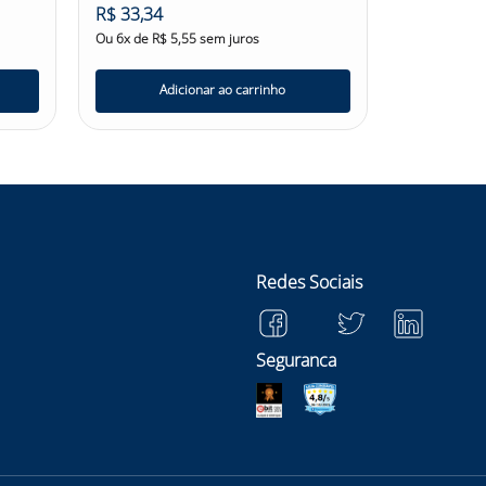
R$
33
,
34
R$
9
,
00
Ou
6
x de
R$
5
,
55
sem juros
Ou
6
x de
R$
Adicionar ao carrinho
Ad
Redes Sociais
Seguranca