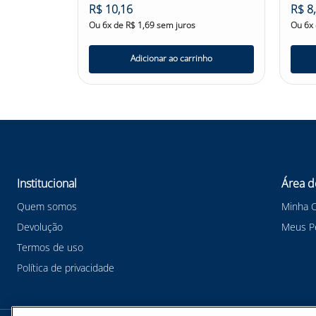
R$
10
,
16
R$
8
,
Ou
6
x de
R$
1
,
69
sem juros
Ou
6
x
nho
Adicionar ao carrinho
Institucional
Área d
Quem somos
Minha 
Devolução
Meus P
Termos de uso
Política de privacidade