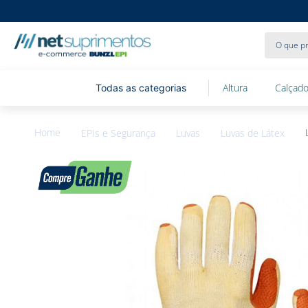
O que pr
Altura
Calçado
EPIs e Segurança
Luvas
Luvas de Látex