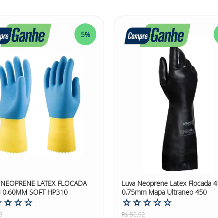
o! A possibilidade de sofrer cortes e impactos necessita de um
ibras naturais, gague 10, revestida com borracha vulcanizada n
total proteção mecânica e aderência para a manipulação dos obj
a Tricotada Látex Ventil Volk. Adquira agora mesmo!
5%
 #luvadesegurança #luvadesegurançatricotada #luvatricotada #l
 NEOPRENE LATEX FLOCADA
Luva Neoprene Latex Flocada 
 0,60MM SOFT HP310
0,75mm Mapa Ultraneo 450
☆
☆
☆
☆
☆
☆
☆
☆
☆
6
R$
50
,
92