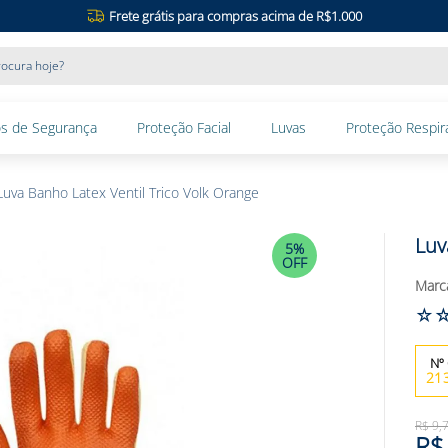
Frete grátis para compras acima de R$1.000
ocura hoje?
s de Segurança
Proteção Facial
Luvas
Proteção Respira
Luva Banho Latex Ventil Trico Volk Orange
Luv
5%
OFF
☆
21
R$
9
,
R$