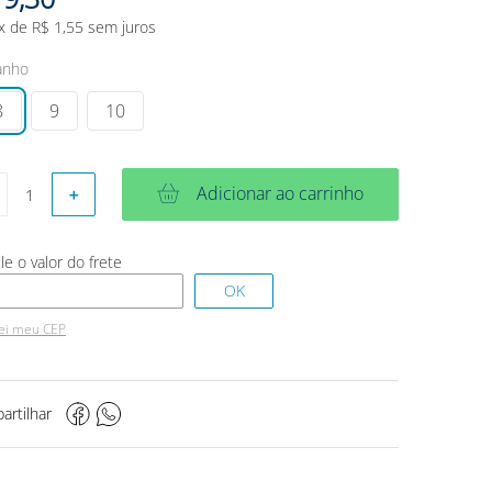
x de
R$
1
,
55
sem juros
anho
8
9
10
Adicionar ao carrinho
＋
ei meu CEP
artilhar