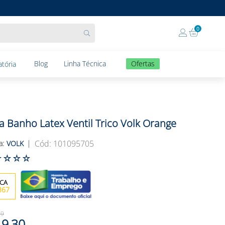
0
Blog
Linha Técnica
Ofertas
tória
a Banho Latex Ventil Trico Volk Orange
:
101095705
VOLK
☆
☆
☆
☆
367
79
9
,
30