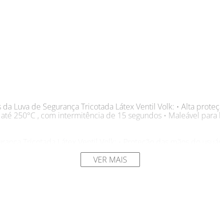
s da Luva de Segurança Tricotada Látex Ventil Volk: • Alta proteç
 até 250°C , com intermitência de 15 segundos • Maleável par
ança Tricotada Látex Ventil Volk: • Proteção das mãos do usuári
calor de contato) e contra agentes químicos (álcoois primários (
tes (m), ácidos orgânicos (n), bases orgânicas (o), peróxidos (p) e 
VER MAIS
s de conservação e limpeza, jardinagem e paisagismo, agricultura
: Laranja Marca: Volk
fazer aquela manutenção? Aproveite toda a segurança e o confo