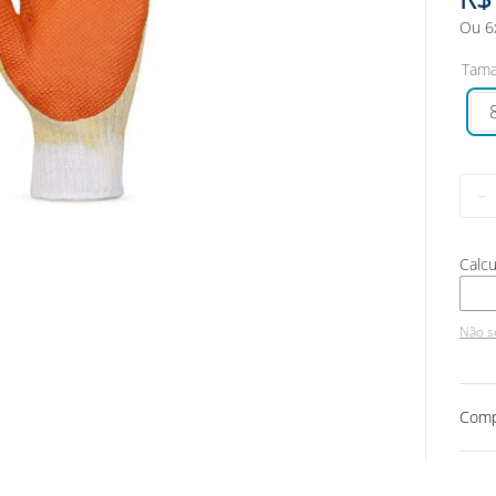
Ou
6
Tam
－
Não s
Comp