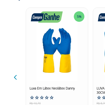
Látex Ventil Volk para a hora do trabalho pesad
Tricotada Látex Ventil Volk é confeccionada em f
com fibras sintéticas, isso tudo para oferecer 
estarão bem protegidas com as Luva de Seguranç
5%
5%
Confira outras categorias de Luva de Segurança!
ta Garra
Luva Em Látex Neolátex Danny
LUVA
30CM
☆
☆
☆
☆
☆
☆
R$
10
,
70
R$
8
,
7