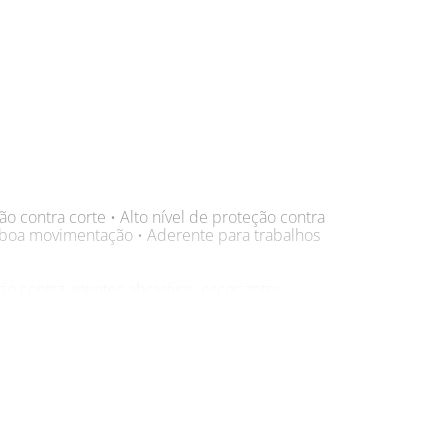
ão contra corte • Alto nível de proteção contra
a boa movimentação • Aderente para trabalhos
o contra agentes abrasivos, escoriantes,
a), bases inorgânicas (k), ácidos minerais
aldeídos (t)). • Indústrias alimentícias,
, construção civil, indústria metalmecânica,
rto oferecida pela Luva de Segurança Tricotada