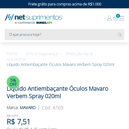
Frete grátis para compras acima de R$1.000
0
O que procura hoje?
EPIs e Segurança
Proteção Facial
Acessórios
Líquido Antiembaçante Óculos Mavaro Verbem Spray 020ml
5%
OFF
Líquido Antiembaçante Óculos Mavaro
Verbem Spray 020ml
:
A169
MAVARO
R$
7
,
91
R$
7
,
51