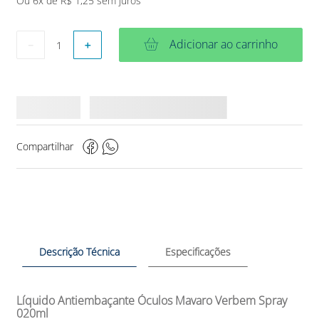
Ou
6
x de
R$
1
,
25
sem juros
Adicionar ao carrinho
－
＋
Compartilhar
Descrição Técnica
Especificações
Líquido Antiembaçante Óculos Mavaro Verbem Spray
020ml