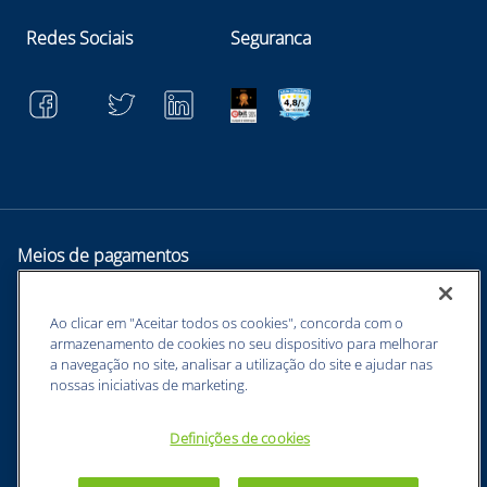
Redes Sociais
Seguranca
Meios de pagamentos
Ao clicar em "Aceitar todos os cookies", concorda com o
armazenamento de cookies no seu dispositivo para melhorar
a navegação no site, analisar a utilização do site e ajudar nas
nossas iniciativas de marketing.
Definições de cookies
BUNZL EQUIPAMENTOS PARA PROTEÇÃO INDIVIDUAL. - CNPJ:
43.854.777/0001-26 - Estrada Velha Guarulhos, 5135 - Jardim Arapongas -
Guarulhos - SP, 07210-250 -
sac@netsuprimentos.com.br