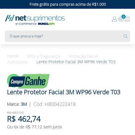
Frete grátis para compras acima de R$1.000
0
O que procura hoje?
EPIs e Segurança
Proteção Facial
Lente Protetor Facial 3M WP96 Verde T03
Acessórios
5%
OFF
Lente Protetor Facial 3M WP96 Verde T03
:
HB004222418
3M
R$
487
,
10
R$
462
,
74
Ou
6
x de
R$
77
,
12
sem juros