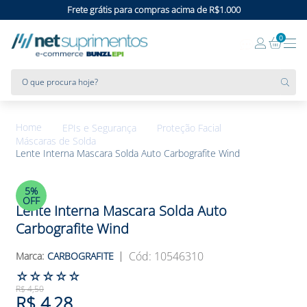
Frete grátis para compras acima de R$1.000
0
O que procura hoje?
EPIs e Segurança
Proteção Facial
Máscaras de Solda
Lente Interna Mascara Solda Auto Carbografite Wind
5%
OFF
Lente Interna Mascara Solda Auto
Carbografite Wind
:
10546310
CARBOGRAFITE
☆
☆
☆
☆
☆
R$
4
,
50
R$
4
,
28