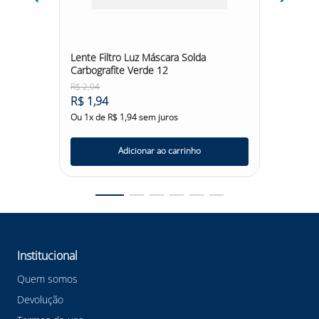
Lente I
Optrel 
R$
69
,
Lente Filtro Luz Máscara Solda
Carbografite Verde 12
Ou
6
x d
R$
2
,
04
R$
1
,
94
Ou
1
x de
R$
1
,
94
sem juros
Adicionar ao carrinho
Institucional
Quem somos
Devolução