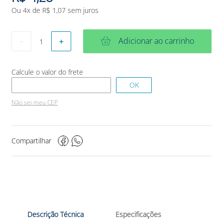
Ou
4
x de
R$
1
,
07
sem juros
Adicionar ao carrinho
－
＋
Não sei meu CEP
Compartilhar
Descrição Técnica
Especificações