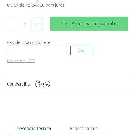
Ou
6
x de
R$
247
,
08
sem juros
Adicionar ao carrinho
－
＋
Não sei meu CEP
Compartilhar
Descrição Técnica
Especificações