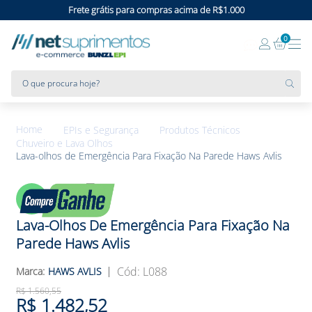
Frete grátis para compras acima de R$1.000
0
O que procura hoje?
EPIs e Segurança
Produtos Técnicos
Chuveiro e Lava Olhos
Lava-olhos de Emergência Para Fixação Na Parede Haws Avlis
5%
OFF
Lava-Olhos De Emergência Para Fixação Na
Parede Haws Avlis
:
L088
HAWS AVLIS
R$
1
.
560
,
55
R$
1
.
482
,
52