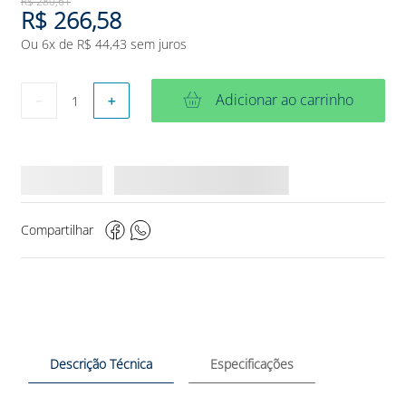
R$
280
,
61
R$
266
,
58
Ou
6
x de
R$
44
,
43
sem juros
Adicionar ao carrinho
－
＋
Compartilhar
Descrição Técnica
Especificações