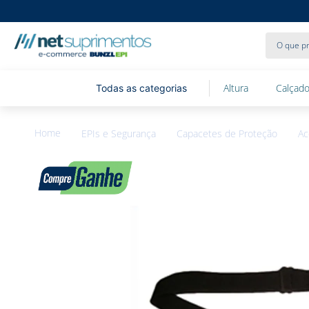
O que pr
Altura
Calçado
EPIs e Segurança
Capacetes de Proteção
Ac