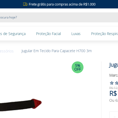
Frete grátis para compras acima de R$1.000
ocura hoje?
s de Segurança
Proteção Facial
Luvas
Proteção Respira
Jugular Em Tecido Para Capacete H700 3m
essórios
Jug
5%
OFF
☆
R$
12
R$
Ou
6
－