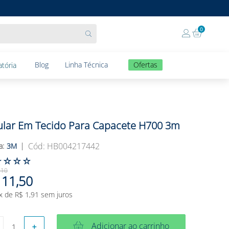
0
Blog
Linha Técnica
Ofertas
tória
ular Em Tecido Para Capacete H700 3m
:
HB004217442
3M
☆
☆
☆
☆
,
10
11
,
50
x de
R$
1
,
91
sem juros
Adicionar ao carrinho
＋