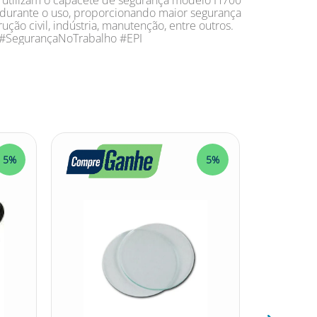
ue utilizam o capacete de segurança modelo H700
durante o uso, proporcionando maior segurança
ão civil, indústria, manutenção, entre outros.
#SegurançaNoTrabalho #EPI
5%
5%