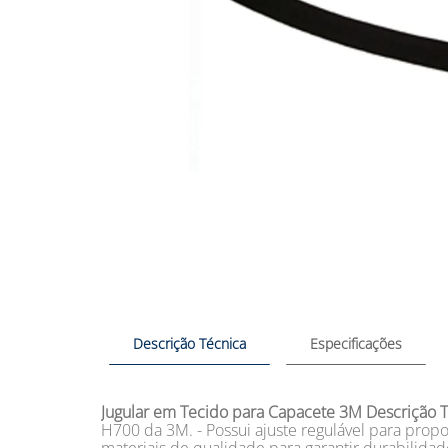
Descrição Técnica
Especificações
Jugular em Tecido para Capacete 3M
Descrição T
H700 da 3M. - Possui ajuste regulável para propo