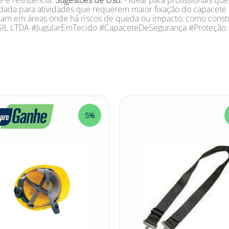
e e resistência.
Sugestões de Uso:
- Ideal para profissionais q
ada para atividades que requerem maior fixação do capacete 
uam em áreas onde há riscos de queda ou impacto, como construç
L LTDA #JugularEmTecido #CapaceteDeSegurança #Proteção 
5%