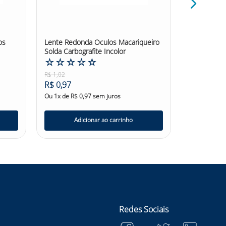
os
Lente Redonda Oculos Macariqueiro
Suspensão 
Solda Carbografite Incolor
☆
☆
☆
☆
☆
☆
☆
☆
R$
1
,
02
R$
30
,
57
R$
0
,
97
R$
29
,
04
Ou
1
x de
R$
0
,
97
sem juros
Ou
6
x de
R$
Adicionar ao carrinho
Ad
Redes Sociais