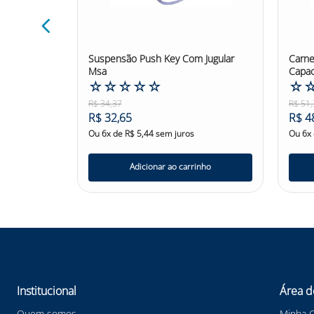
Ledan
Suspensão Push Key Com Jugular
Carne
Msa
Capac
☆
☆
☆
☆
☆
☆
R$
34
,
37
R$
51
,
R$
32
,
65
R$
4
Ou
6
x de
R$
5
,
44
sem juros
Ou
6
x
nho
Adicionar ao carrinho
Institucional
Área d
Quem somos
Minha 