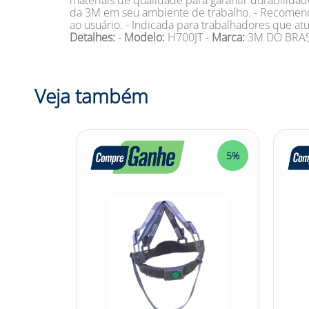
materiais de qualidade para garantir durabilidad
da 3M em seu ambiente de trabalho. - Recomend
ao usuário. - Indicada para trabalhadores que at
Detalhes:
-
Modelo:
H700JT -
Marca:
3M DO BRASI
Veja também
5%
5%