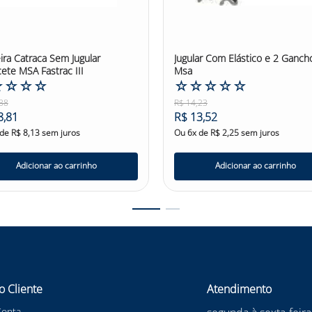
ira Catraca Sem Jugular
Jugular Com Elástico e 2 Ganch
ete MSA Fastrac III
Msa
☆
☆
☆
☆
☆
☆
☆
☆
☆
38
R$
14
,
23
8
,
81
R$
13
,
52
 de
R$
8
,
13
sem juros
Ou
6
x de
R$
2
,
25
sem juros
Adicionar ao carrinho
Adicionar ao carrinho
o Cliente
Atendimento
Conta