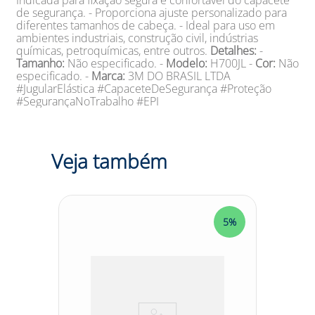
Indicada para fixação segura e confortável do capacete
de segurança. - Proporciona ajuste personalizado para
diferentes tamanhos de cabeça. - Ideal para uso em
ambientes industriais, construção civil, indústrias
químicas, petroquímicas, entre outros.
Detalhes:
-
Tamanho:
Não especificado. -
Modelo:
H700JL -
Cor:
Não
especificado. -
Marca:
3M DO BRASIL LTDA
#JugularElástica #CapaceteDeSegurança #Proteção
#SegurançaNoTrabalho #EPI
Veja também
5%
5%