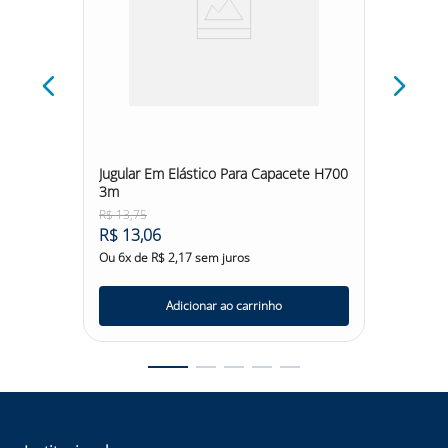
cor
Jugular Em Elástico Para Capacete H700
Jugular
3m
R$
13
,
75
R$
13
,
2
R$
13
,
06
R$
12
,
Ou
6
x de
R$
2
,
17
sem juros
Ou
6
x d
Adicionar ao carrinho