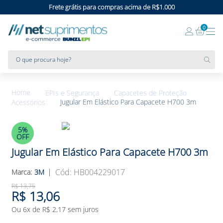
Frete grátis para compras acima de R$1.000
0
O que procura hoje?
EPIs e Segurança
Capacetes de Proteção
Jugular Em Elástico Para Capacete H700 3m
Acessórios
5%
OFF
Jugular Em Elástico Para Capacete H700 3m
:
HB004229017
3M
R$
13
,
75
R$
13
,
06
Ou
6
x de
R$
2
,
17
sem juros