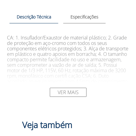
Descrição Técnica
Especificações
CA: 1. Insuflador/Exaustor de material plástico; 2. Grade
de proteção em aço-cromo com todos os seus
componentes elétricos protegidos; 3. Alça de transporte
em plástico e quatro apoios em borracha; 4. O tamanho
compacto permite facilidade no uso e armazenagem,
sem comprometer a vazão de ar de saída; 5. Possui
motor de 1/3 HP, 115V, 60 Hz, rotação máxima de 3200
rpm, monofásico com certifi cação CSA; 6. Duto
acoplado ao equipamento com 4,5mts de comprimento
e 20cm de diâmetro, 7. Obs: o Duto encontra-se no no
interior do porta duto, para retirá-lo remova sua tampa.
VER MAIS
8. Para utilização das funções insuflador ou exaustor,
inverter a posição do duto conectando-o aos suportes
especificos existentes nas extremidades do
equipamento. 9. Atende às especificações da ASTM 227.
1. Equipamento desenvolvido para atender as
Veja também
necessidades dos trabalhadores que executam
atividades em espaços confi nados para ventilação do