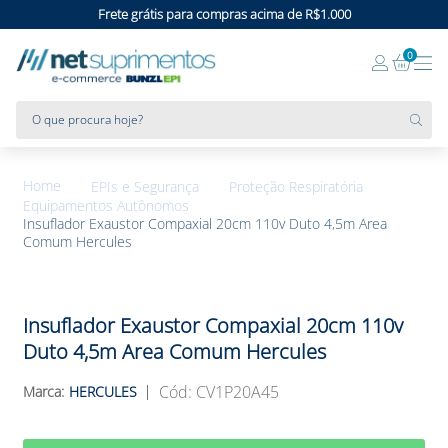
Frete grátis para compras acima de R$1.000
0
O que procura hoje?
EPIs e Segurança
Proteção Respiratória
Equipamentos Autônomos
Insuflador Exaustor Compaxial 20cm 110v Duto 4,5m Area
Comum Hercules
Insuflador Exaustor Compaxial 20cm 110v
Duto 4,5m Area Comum Hercules
:
CV1P20A45
HERCULES