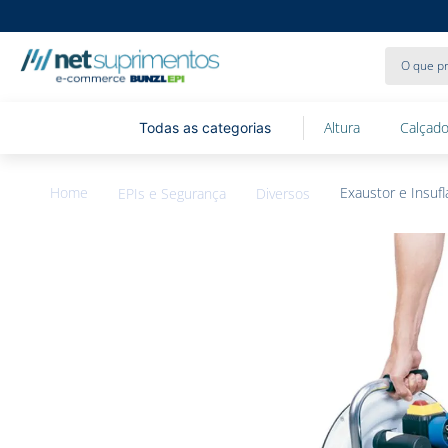
O que pr
Altura
Calçado
Exaustor e Insuf
EPIs e Segurança
Diversos