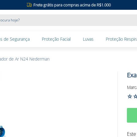
Frete grátis para compras acima de R$1.000
ocura hoje?
s de Segurança
Proteção Facial
Luvas
Proteção Respira
lador de Ar N24 Nederman
Exa
☆
Este