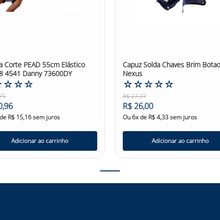
 Corte PEAD 55cm Elástico
Capuz Solda Chaves Brim Bota
8 4541 Danny 73600DY
Nexus
☆
☆
☆
☆
☆
☆
☆
☆
☆
75
R$
27
,
37
0
,
96
R$
26
,
00
 de
R$
15
,
16
sem juros
Ou
6
x de
R$
4
,
33
sem juros
Adicionar ao carrinho
Adicionar ao carrinho