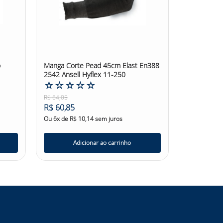
o
Manga Corte Pead 45cm Elast En388
2542 Ansell Hyflex 11-250
☆
☆
☆
☆
☆
R$
64
,
05
R$
60
,
85
Ou
6
x de
R$
10
,
14
sem juros
Adicionar ao carrinho