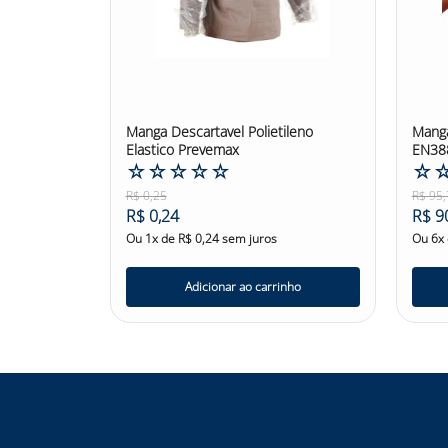
Manga Descartavel Polietileno
Manga
Elastico Prevemax
EN38
☆
☆
☆
☆
☆
☆
R$
0
,
25
R$
95
,
R$
0
,
24
R$
9
Ou
1
x de
R$
0
,
24
sem juros
Ou
6
x
Adicionar ao carrinho