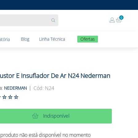
0
Blog
Linha Técnica
Ofertas
tória
ustor E Insuflador De Ar N24 Nederman
:
N24
NEDERMAN
☆
☆
☆
☆
Indisponível
 produto não está disponível no momento