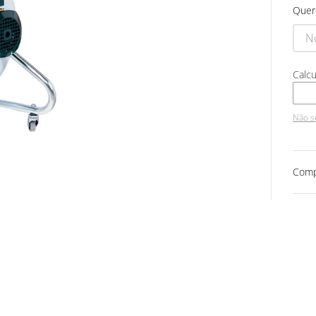
Quer
Não s
Comp