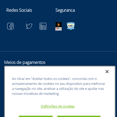
Redes Sociais
Seguranca
Meios de pagamentos
Ao clicar em "Aceitar todos os cookies", concorda com o
armazenamento de cookies no seu dispositivo para melhorar
a navegação no site, analisar a utilização do site e ajudar nas
nossas iniciativas de marketing.
Definições de cookies
BUNZL EQUIPAMENTOS PARA PROTEÇÃO INDIVIDUAL. - CNPJ:
43.854.777/0001-26 - Estrada Velha Guarulhos, 5135 - Jardim Arapongas -