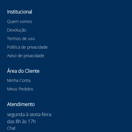
interdições ou acidentes. A combinação das cores preto
e amarelo chama a atenção dos motoristas, garantindo
Institucional
uma sinalização clara e eficaz, contribuindo para a
prevenção de acidentes e a fluidez do tráfego.
Quem somos
Confira outras categorias de Fita Zebrada Plastcor
Devolução
#fitazebrada #sinalizaçãodesegurança
Termos de uso
#segurançanotrabalho #tráfegoseguro
#organizaçãodeespaços
Política de privacidade
Aviso de privacidade
Área do Cliente
Minha Conta
Meus Pedidos
Atendimento
segunda à sexta-feira
das 8h às 17h
Chat