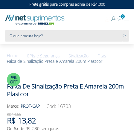
Frete grátis para compras acima de R$1.000
0
O que procura hoje?
EPIs e Segurança
Sinalização
Fitas
Faixa de Sinalização Preta e Amarela 200m Plastcor
5%
OFF
Faixa De Sinalização Preta E Amarela 200m
Plastcor
:
16703
PROT-CAP
R$
14
,
55
R$
13
,
82
Ou
6
x de
R$
2
,
30
sem juros