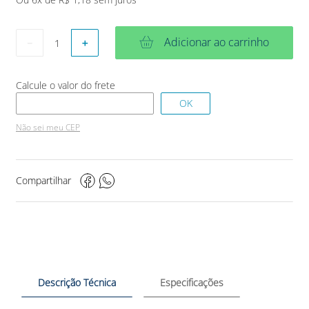
Adicionar ao carrinho
－
＋
Não sei meu CEP
Compartilhar
Descrição Técnica
Especificações