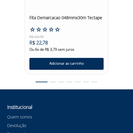
reta
Fita Demarcacao 048mmx30m Tectape
Fita Z
☆
☆
☆
☆
☆
☆
☆
R$
23
,
98
R$
10
,
5
R$
22
,
78
R$
10
,
Ou
6
x de
R$
3
,
79
sem juros
Ou
6
x d
Adicionar ao carrinho
Institucional
Quem somos
Devolução