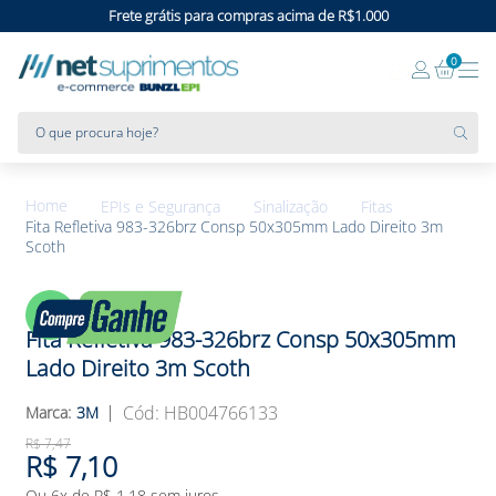
Frete grátis para compras acima de R$1.000
0
O que procura hoje?
EPIs e Segurança
Sinalização
Fitas
Fita Refletiva 983-326brz Consp 50x305mm Lado Direito 3m
Scoth
5%
OFF
Fita Refletiva 983-326brz Consp 50x305mm
Lado Direito 3m Scoth
:
HB004766133
3M
R$
7
,
47
R$
7
,
10
Ou
6
x de
R$
1
,
18
sem juros