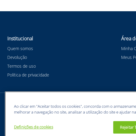
Institucional
Área d
Quem somos
Minha 
Devolução
Meus P
Termos de uso
Política de privacidade
Meios de pagamentos
Ao clicar em "Aceitar todos os cookies", concorda com o armazename
melhorar a navegação no site, analisar a utilização do site e ajudar na
Definições de cookies
Rejeitar
BUNZL EQUIPAMENTOS PARA PROTEÇÃO INDIVIDUAL. - CNPJ: 43.854.777/0001-26