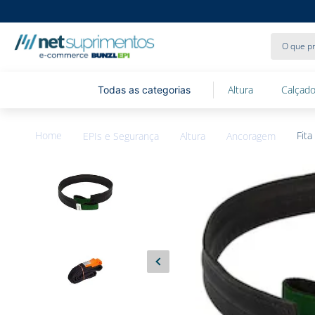
O que pr
Altura
Calçado
Fita
EPIs e Segurança
Altura
Ancoragem