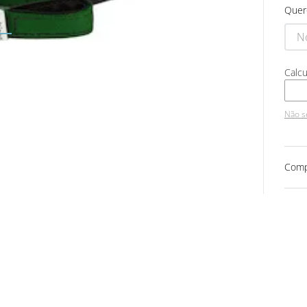
Quer
Não s
Comp