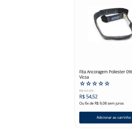
com o conector, prolongando a sua vida útil. Co
uma ancoragem temporária confiável. Com uma ca
resistência necessária para suportar as forças a
abrasivas, a fim de proteger a integridade da fi
escalada, alpinismo, resgate, trabalhos em altura
de ancoragens temporárias, facilitando o desemp
3M Altiseg #FitaAncoragem #TrabalhoEmAltura
Fita Ancoragem Poliester 0
Vicsa
☆
☆
☆
☆
☆
R$
57
,
39
R$
54
,
52
Ou
6
x de
R$
9
,
08
sem juros
Adicionar ao carrinho