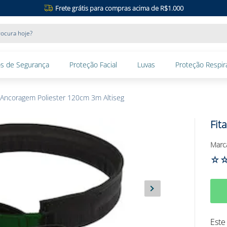
Frete grátis para compras acima de R$1.000
ocura hoje?
s de Segurança
Proteção Facial
Luvas
Proteção Respira
 Ancoragem Poliester 120cm 3m Altiseg
Fit
☆
Este