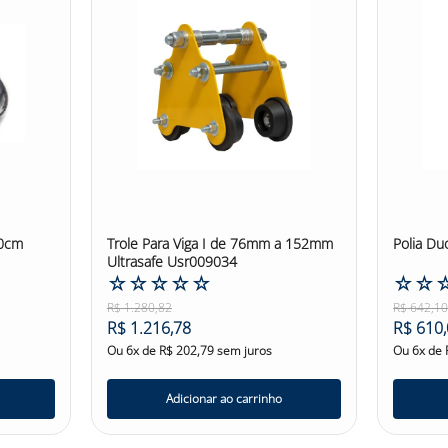
m tamanho de 120 cm, a fita de ancoragem é versátil e pode ser
rga de ruptura de até 25KN, a fita de ancoragem proporciona 
plicadas. É importante utilizar a fita em pontos ou sistemas de
ta. A Fita de Ancoragem Poliéster 120Cm 3M Altiseg em poliéste
, manutenção de estruturas e acesso por corda. Ela oferece prat
enho das tarefas realizadas nessas situações. Confira outras c
 #SegurançaNoTrabalho #AncoragemTemporária
90cm
Trole Para Viga I de 76mm a 152mm
Polia Du
Ultrasafe Usr009034
☆
☆
☆
☆
☆
☆
☆
R$
1
.
280
,
82
R$
642
,
1
R$
1
.
216
,
78
R$
610
,
Ou
6
x de
R$
202
,
79
sem juros
Ou
6
x de
Adicionar ao carrinho