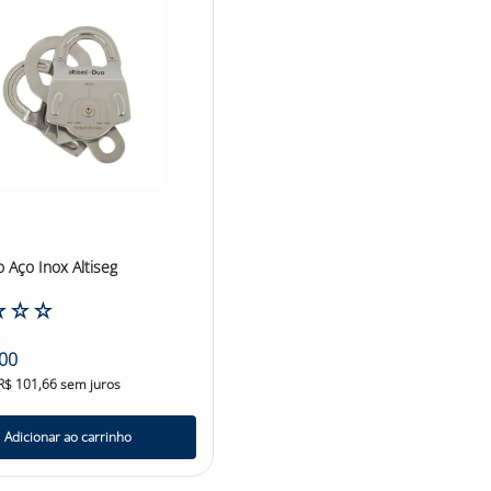
 utilizada em diferentes situações que exigem
segurança durante o uso, garantindo a
 ancoragem que possuam arestas cortantes ou
r é amplamente utilizada em atividades como
icidade, segurança e confiabilidade na instalação
ategorias de Fita de Ancoragem Poliéster 120Cm
o Aço Inox Altiseg
☆
☆
☆
0
00
R$
101
,
66
sem juros
Adicionar ao carrinho