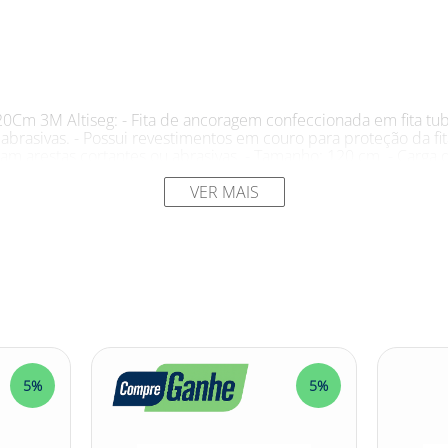
20Cm 3M Altiseg: - Fita de ancoragem confeccionada em fita tub
brasivas. - Possui revestimentos em couro para proteção da fit
 arestas cortantes ou abrasivas. - Tamanho: 120 cm. - Carga 
VER MAIS
 3M Altiseg: - Instalação de ancoragens temporárias em ativida
truções civis e manutenção de estruturas. - Ideal para ativid
rmação não disponível -
Marca:
3M DO BRASIL LTDA
5%
5%
 é um equipamento de segurança utilizado para instalação de 
ccionada em material resistente, sendo composta por uma fita t
ies abrasivas. Além disso, a fita possui revestimentos em cour