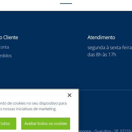
o Cliente
Atendimento
Conta
segunda à sexta-feira
das 8h às 17h
edidos
nto de cookies no seu dispositivo para
s nossas iniciativas de marketing.
 Todos
Aceitar todos os cookies
 - Estrada Velha Guarulhos, 5135 - Jardim Arapongas - Guarulhos - SP, 07210