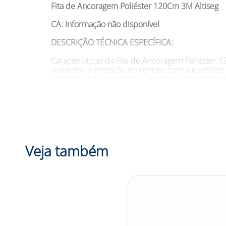
Fita de Ancoragem Poliéster 120Cm 3M Altiseg
CA: Informação não disponível
DESCRIÇÃO TÉCNICA ESPECÍFICA:
Características da Fita de Ancoragem Poliéster 1
aumentar a proteção no contato com superfícies a
em pontos ou sistemas de ancoragem que possuam
SUGESTÕES DE USO
Aplicações da Fita de Ancoragem Poliéster 120Cm
Utilização em trabalhos em altura, como em cons
equipamentos e manutenção industrial.
Veja também
INFORMAÇÕES ADICIONAIS:
-
Tamanho:
120 cm -
Modelo:
2100291 -
Cor:
Info
DESCRIÇÃO COMERCIAL:
A Fita de Ancoragem Poliéster 120Cm 3M Altiseg
que envolvem trabalhos em altura. A fita é confe
o que aumenta a proteção no contato com superfíc