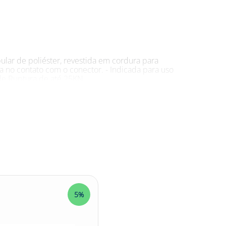
ular de poliéster, revestida em cordura para
a no contato com o conector. - Indicada para uso
de Ruptura de até 25KN.
des de escalada, alpinismo e resgate. -
ades de acesso por corda, como em inspeções de
5%
ancoragens temporárias em diferentes atividades
ubular de poliéster que é revestida em cordura,
o, que têm a função de proteger a fita no contato