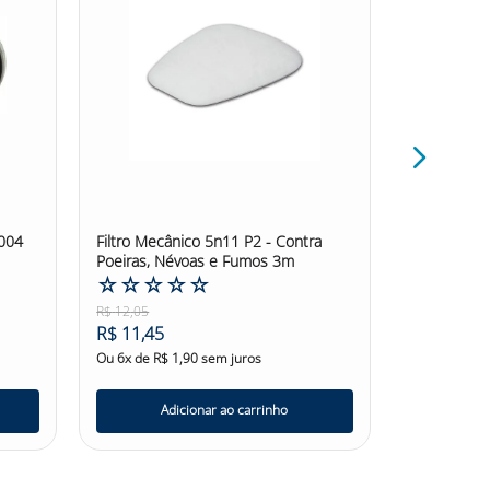
004
Filtro Mecânico 5n11 P2 - Contra
Filtro Mecâ
Poeiras, Névoas e Fumos 3m
Poeiras, Né
☆
☆
☆
☆
☆
Radionuclí
☆
☆
☆
R$
12
,
05
R$
73
,
27
R$
11
,
45
R$
69
,
60
Ou
6
x de
R$
1
,
90
sem juros
Ou
6
x de
R$
Adicionar ao carrinho
Ad