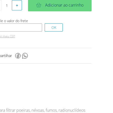
Adicionar ao carrinho
＋
ei meu CEP
artilhar
para filtrar poeiras, névoas, fumos, radionuclídeos