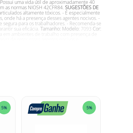
- Possui uma vida útil de aproximadamente 40
 com as normas NIOSH 42CFR84.
SUGESTÕES DE
rticulados altamente tóxicos. - É especialmente
os, onde há a presença desses agentes nocivos. -
e segura para os trabalhadores. - Recomenda-se
rantir sua eficácia.
Tamanho:
Modelo:
7093
Cor:
ria em ambientes de trabalho com presença de
capaz de reter esses agentes nocivos e
os respiradores da série 6000, 6500, 7000 e FF-
omo construção civil, indústria química,
e. O Filtro P3 3M é testado e aprovado de acordo
as condições de exposição, mas recomenda-se
3M #ProteçãoRespiratória #FiltroP3
5%
5%