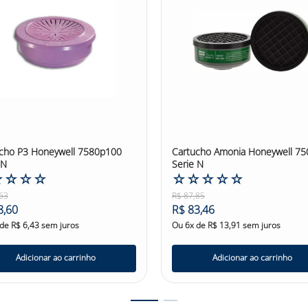
cho P3 Honeywell 7580p100
Cartucho Amonia Honeywell 75
 N
Serie N
☆
☆
☆
☆
☆
☆
☆
☆
☆
63
R$
87
,
85
8
,
60
R$
83
,
46
 de
R$
6
,
43
sem juros
Ou
6
x de
R$
13
,
91
sem juros
Adicionar ao carrinho
Adicionar ao carrinho