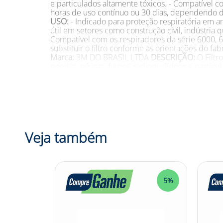
e particulados altamente tóxicos. - Compatível 
horas de uso contínuo ou 30 dias, dependendo 
USO:
- Indicado para proteção respiratória em a
útil em setores como construção civil, indústria 
Compatível com os respiradores da série 6000, 
substituir o filtro conforme as orientações do fa
Marca:
3M DO BRASIL LTDA
DESCRIÇÃO:
O Filtr
poeiras, névoas, fumos, radionuclídeos e particul
proporcionar uma atmosfera segura para os usuári
400 da 3M, garantindo uma vedação adequada e um
indústria farmacêutica, mineração e fundição, o
com as normas NIOSH 42CFR84, garantindo sua co
substituí-lo após aproximadamente 40 horas de us
#SaúdeOcupacional #ControleDeParticulados #
Veja também
5%
5%