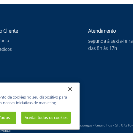
o Cliente
Atendimento
Conta
segunda à sexta-feira
das 8h às 17h
edidos
nto de cookies no seu dispositivo para
s nossas iniciativas de marketing.
 Todos
Aceitar todos os cookies
 - Estrada Velha Guarulhos, 5135 - Jardim Arapongas - Guarulhos - SP, 07210
vidual.