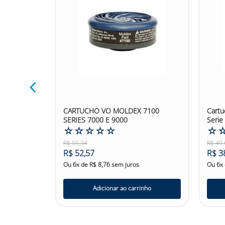
md 218222
CARTUCHO VO MOLDEX 7100
Cartu
SERIES 7000 E 9000
Serie
☆
☆
☆
☆
☆
☆
R$
55
,
34
R$
40
,
R$
52
,
57
R$
3
Ou
6
x de
R$
8
,
76
sem juros
Ou
6
x
nho
Adicionar ao carrinho