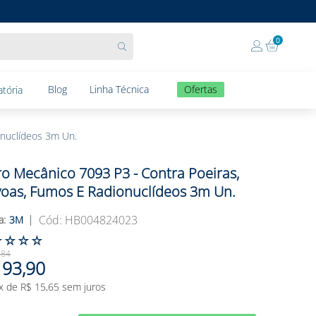
0
Blog
Linha Técnica
Ofertas
tória
onuclídeos 3m Un.
tro Mecânico 7093 P3 - Contra Poeiras,
oas, Fumos E Radionuclídeos 3m Un.
:
HB004824023
3M
☆
☆
☆
☆
,
84
93
,
90
x de
R$
15
,
65
sem juros