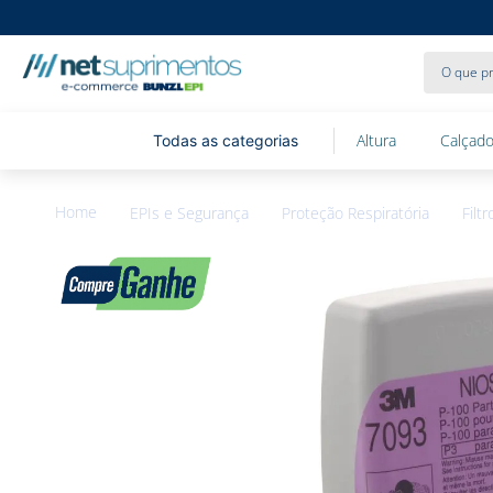
O que pr
Altura
Calçado
EPIs e Segurança
Proteção Respiratória
Filtr