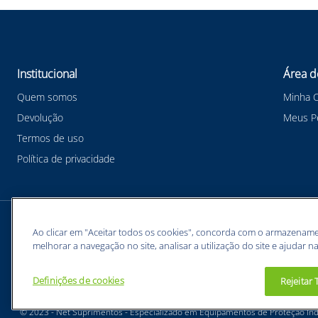
Institucional
Área d
Quem somos
Minha 
Devolução
Meus P
Termos de uso
Política de privacidade
Meios de pagamentos
Ao clicar em "Aceitar todos os cookies", concorda com o armazename
melhorar a navegação no site, analisar a utilização do site e ajudar na
Definições de cookies
Rejeitar
BUNZL EQUIPAMENTOS PARA PROTEÇÃO INDIVIDUAL. - CNPJ: 43.854.777/0001-26
© 2023 - Net Suprimentos - Especializado em Equipamentos de Proteção Indi