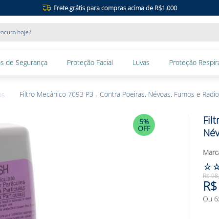
Frete grátis para compras acima de R$1.000
ocura hoje?
s de Segurança
Proteção Facial
Luvas
Proteção Respira
Filtro Mecânico 7093 P3 - Contra Poeiras, Névoas, Fumos e Radi
os
Fil
5%
OFF
Név
☆
R$
98
R$
Ou
6