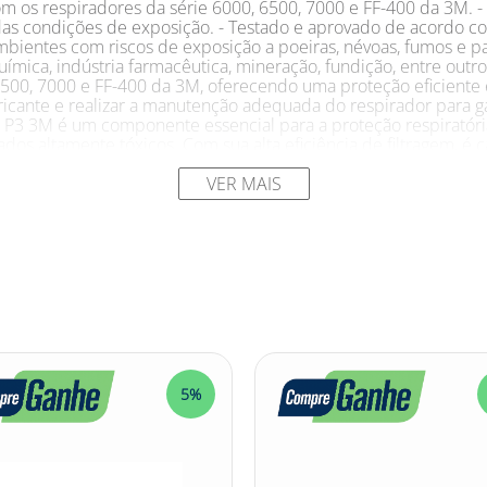
com os respiradores da série 6000, 6500, 7000 e FF-400 da 3M. 
das condições de exposição. - Testado e aprovado de acordo
mbientes com riscos de exposição a poeiras, névoas, fumos e pa
química, indústria farmacêutica, mineração, fundição, entre outr
6500, 7000 e FF-400 da 3M, oferecendo uma proteção eficiente 
bricante e realizar a manutenção adequada do respirador para ga
o P3 3M é um componente essencial para a proteção respirató
ados altamente tóxicos. Com sua alta eficiência de filtragem, é 
os. Esse filtro é projetado para ser utilizado em conjunto com 
a proteção eficiente. É especialmente indicado para setores c
VER MAIS
nde há uma maior exposição a esses agentes prejudiciais à saúd
nfiabilidade e qualidade. Sua vida útil varia de acordo com 
o contínuo ou 30 dias. Confira outras categorias de Filtro P3 
SegurançaNoTrabalho
5%