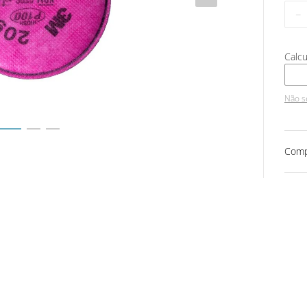
－
Não s
Comp