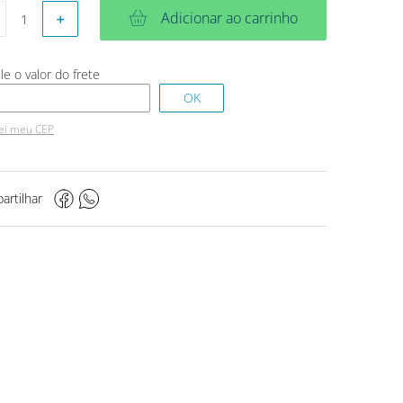
Adicionar ao carrinho
＋
ei meu CEP
artilhar