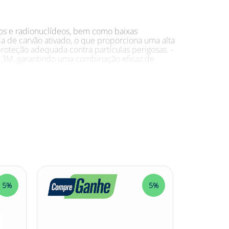
fumos e radionuclídeos, bem como baixas
a de carvão ativado, o que proporciona uma alta
a proteção adequada contra partículas perigosas. -
a 3M, garantindo uma combinação eficaz de
á exposição a poeiras, névoas, fumos,
 com presença de partículas perigosas, como
o em diferentes tipos de atividades, como trabalhos
perigosas. - É importante verificar a
arantindo a correta proteção respiratória.
5%
5%
ionais com riscos de partículas perigosas. Com
lta eficiência na filtragem de poeiras, névoas,