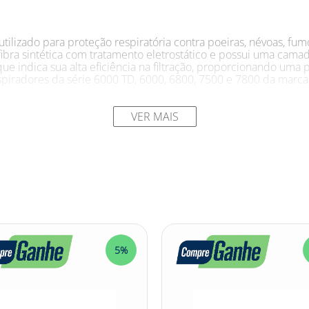
o utilizado para proteção respiratória contra poeiras, névoas, 
ibra sintética com tratamento eletrostático e possui uma camad
, que indica sua alta eficiência na filtração, proporcionando um
espiradores da série 6000 TD, 6000, 6800, 7500 e 7800 da marc
VER MAIS
ma variedade de aplicações industriais e profissionais, onde h
ácidos. - Ideal para profissionais que trabalham em ambientes
macêutica, setor de pintura e muitos outros. - Pode ser utilizad
os, soldagem, lixamento, polimento e manuseio de substâncias 
rador específico da série 6000 TD, 6000, 6800, 7500 ou 7800, g
3M DO BRASIL LTDA
5%
l para proteção respiratória em ambientes industriais e profiss
eletrostático e camada de carvão ativado, o filtro oferece uma a