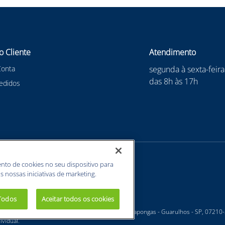
o Cliente
Atendimento
Conta
segunda à sexta-feira
das 8h às 17h
edidos
nto de cookies no seu dispositivo para
s nossas iniciativas de marketing.
 Todos
Aceitar todos os cookies
 - Estrada Velha Guarulhos, 5135 - Jardim Arapongas - Guarulhos - SP, 07210
vidual.