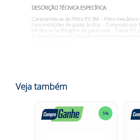
DESCRIÇÃO TÉCNICA ESPECÍFICA:
Características do Filtro P3 3M: - Filtro mecânic
concentrações de gases ácidos. - Composto por f
eficiência na filtragem de partículas. - Classe P3
Projetado para ser utilizado em conjunto com r
proteção respiratória.
SUGESTÕES DE USO:
Aplicações do Filtro P3 3M: - Recomendado para u
radionuclídeos e baixas concentrações de gases 
construção civil, indústria química, indústria far
com produtos químicos, processamento de aliment
Veja também
compatibilidade do Filtro P3 3M 2096 com o respi
INFORMAÇÕES ADICIONAIS:
-
Modelo:
2096 -
Cor:
(Não especificada) -
Marca:
5%
5%
DESCRIÇÃO COMERCIAL:
O Filtro P3 3M é uma solução eficiente e confiáve
sua composição de fibra sintética com tratamento 