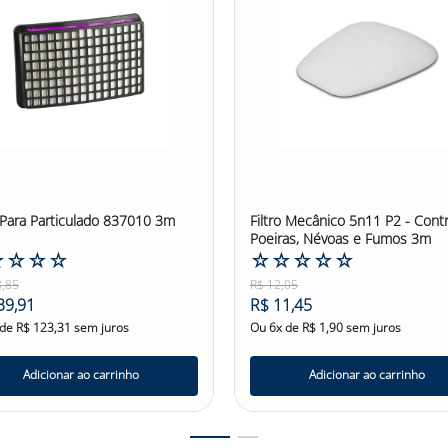
gases ácidos. Com a classificação P3, o Filtro P3 3M garante u
ssionais expostos a ambientes contaminados. Ele é projetado pa
arca 3M, oferecendo uma combinação eficaz de proteção respira
ção civil, indústria química, indústria farmacêutica e setor de p
tos químicos, processamento de alimentos, soldagem, lixamen
abalhadores podem ter a tranquilidade de contar com um equipa
a respiratória. Proteja-se adequadamente e respire com confiança 
spiratória #FiltroP3 #SegurançaNoTrabalho #3M2096 #PoeirasE
o Para Particulado 837010 3m
Filtro Mecânico 5n11 P2 - Cont
Poeiras, Névoas e Fumos 3m
☆
☆
☆
☆
☆
☆
☆
☆
☆
8
,
85
R$
12
,
05
39
,
91
R$
11
,
45
 de
R$
123
,
31
sem juros
Ou
6
x de
R$
1
,
90
sem juros
Adicionar ao carrinho
Adicionar ao carrinho