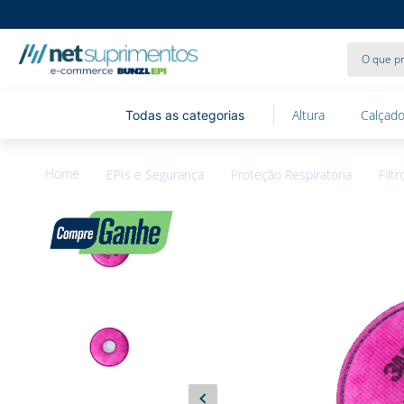
O que pr
Altura
Calçado
EPIs e Segurança
Proteção Respiratória
Filtr