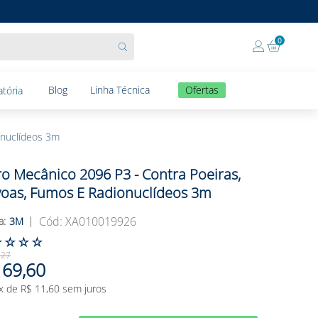
0
Blog
Linha Técnica
Ofertas
tória
onuclídeos 3m
tro Mecânico 2096 P3 - Contra Poeiras,
oas, Fumos E Radionuclídeos 3m
:
XA010019926
3M
☆
☆
☆
☆
,
27
69
,
60
x de
R$
11
,
60
sem juros