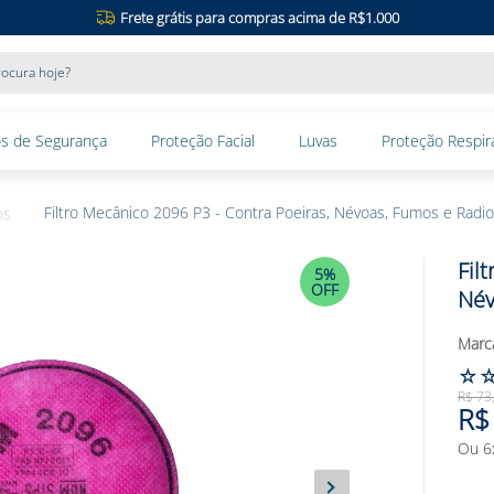
Frete grátis para compras acima de R$1.000
ocura hoje?
s de Segurança
Proteção Facial
Luvas
Proteção Respira
Filtro Mecânico 2096 P3 - Contra Poeiras, Névoas, Fumos e Radi
os
Fil
5%
OFF
Név
☆
R$
73
R$
Ou
6