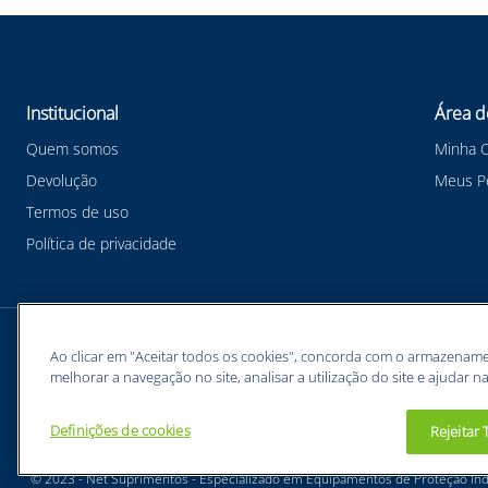
Institucional
Área d
Quem somos
Minha 
Devolução
Meus P
Termos de uso
Política de privacidade
Meios de pagamentos
Ao clicar em "Aceitar todos os cookies", concorda com o armazename
melhorar a navegação no site, analisar a utilização do site e ajudar na
Definições de cookies
Rejeitar
BUNZL EQUIPAMENTOS PARA PROTEÇÃO INDIVIDUAL. - CNPJ: 43.854.777/0001-26
© 2023 - Net Suprimentos - Especializado em Equipamentos de Proteção Indi