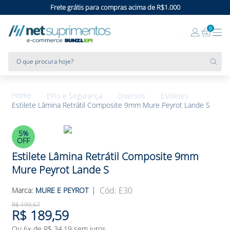
Frete grátis para compras acima de R$1.000
0
O que procura hoje?
EPIs e Segurança
Diversos
Estiletes
Estilete Lâmina Retrátil Composite 9mm Mure Peyrot Lande S
5%
OFF
Estilete Lâmina Retrátil Composite 9mm
Mure Peyrot Lande S
:
E30
MURE E PEYROT
R$
199
,
57
R$
189
,
59
Ou
6
x de
R$
34
,
19
sem juros