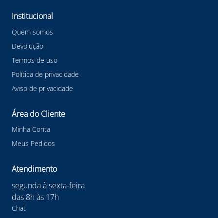
#estiletedesegurança #estiletedesegurançasarl
#lestiletesarl #sarl #estiletelaminaretratilcomposite #EPI
Institucional
Quem somos
Devolução
Termos de uso
Política de privacidade
Aviso de privacidade
Área do Cliente
Minha Conta
Meus Pedidos
Atendimento
segunda à sexta-feira
das 8h às 17h
Chat