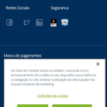
Redes Sociais
Seguranca
Meios de pagamentos
Ao clicar em "Aceitar todos os cookies", concorda com o
armazenamento de cookies no seu dispositivo para melhorar
a navegação no site, analisar a utilização do site e ajudar nas
nossas iniciativas de marketing.
Definições de cookies
BUNZL EQUIPAMENTOS PARA PROTEÇÃO INDIVIDUAL. - CNPJ:
43.854.777/0001-26 - Estrada Velha Guarulhos, 5135 - Jardim Arapongas -
Guarulhos - SP, 07210-250 -
sac@netsuprimentos.com.br