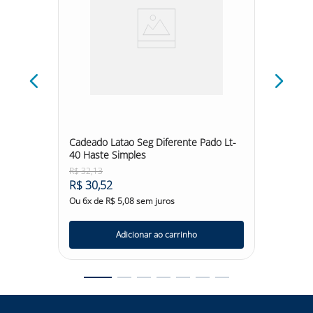
ersal
Cadeado Latao Seg Diferente Pado Lt-
Cadeado
40 Haste Simples
35 Has
R$
32
,
13
R$
28
,
5
R$
30
,
52
R$
27
,
Ou
6
x de
R$
5
,
08
sem juros
Ou
6
x d
Adicionar ao carrinho