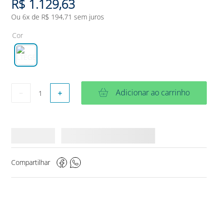
R$
1
.
129
,
63
Ou
6
x de
R$
194
,
71
sem juros
Cor
Adicionar ao carrinho
－
＋
Compartilhar