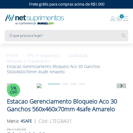
Frete grátis para compras acima de R$1.000
0
O que procura hoje?
EPIs e Segurança
Sinalização
Bloqueio e Travamento
Estacao Gerenciamento Bloqueio Aco 30 Ganchos
560x460x70mm 4safe Amarelo
5%
OFF
Estacao Gerenciamento Bloqueio Aco 30
Ganchos 560x460x70mm 4safe Amarelo
:
LTEGBA01
4SAFE
R$
1
.
189
,
08