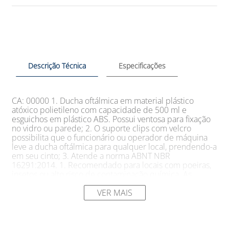
Descrição Técnica
Especificações
CA: 00000 1. Ducha oftálmica em material plástico
atóxico polietileno com capacidade de 500 ml e
esguichos em plástico ABS. Possui ventosa para fixação
no vidro ou parede; 2. O suporte clips com velcro
possibilita que o funcionário ou operador de máquina
leve a ducha oftálmica para qualquer local, prendendo-a
em seu cinto; 3. Atende a norma ABNT NBR
16291:2014. 1. Recomendado para locais com poeiras,
insetos ou alto risco de contaminação química. As
duchas oftálmicas permitem a lavagem imediata dos
olhos e é um suporte para lava-olhos e chuveiros de
VER MAIS
emergência, porém não podem substitui-los. É
recomendada a troca semanal do líquido utilizado, que
poderá ser: soro fisiológico ou água boricada; 2. Modo