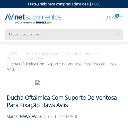
Frete grátis para compras acima de R$1.000
0
O que procura hoje?
EPIs e Segurança
Produtos Técnicos
Chuveiro e Lava Olhos
Ducha Oftálmica Com Suporte de Ventosa Para Fixação Haws
Avlis
Ducha Oftálmica Com Suporte De Ventosa
Para Fixação Haws Avlis
:
D008/500
HAWS AVLIS