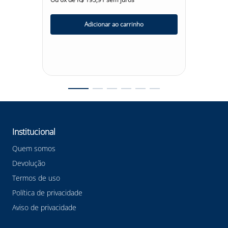
Haws Av
R$
1
.
51
R$
1
.
4
Adicionar ao carrinho
Ou
6
x d
Institucional
Quem somos
Devolução
Termos de uso
Política de privacidade
Aviso de privacidade