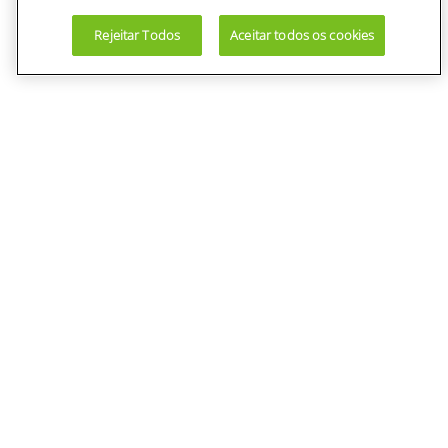
Rejeitar Todos
Aceitar todos os cookies
Institucional
Quem somos
Devolução
Termos de uso
Política de privacidade
Aviso de privacidade
Área do Cliente
Minha Conta
Meus Pedidos