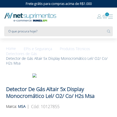
Frete grátis para compras acima de R$1.000
0
O que procura hoje?
EPIs e Segurança
Produtos Técnicos
Detectores de Gás
Detector de Gás Altair 5x Display Monocromático Lel/ O2/ Co/
H2s Msa
Detector De Gás Altair 5x Display
Monocromático Lel/ O2/ Co/ H2s Msa
:
10127855
MSA