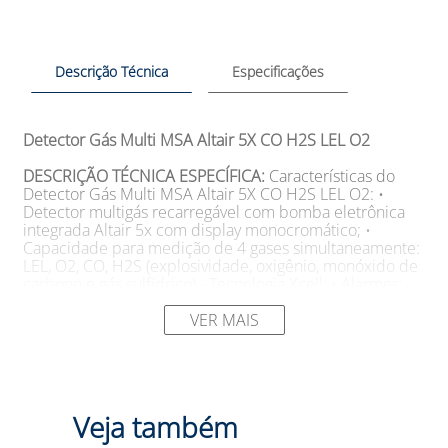
Descrição Técnica
Especificações
Detector Gás Multi MSA Altair 5X CO H2S LEL O2
DESCRIÇÃO TÉCNICA ESPECÍFICA:
Características do
Detector Gás Multi MSA Altair 5X CO H2S LEL O2: •
Detector multigás recarregável com bomba eletrônica
integrada Altair 5x com display monocromático; •
Capacidade para medição de 4 gases simultaneamente:
LEL, O2, CO, H2S (explosividade, oxigênio, monóxido de
carbono e gás sulfídrico) - Tecnologia Xcell; • Alarmes:
Dois alarmes de pico, TWA e STEL para canais tóxicos,
alarme sonoro, alarme vibratório, alarmes visual tipo LED
VER MAIS
e MotionAlert (Sensor de Movimento); • Display
Monocromático: Mostra leituras de até 6 gases
simultaneamente em uma tela LCD de fácil leitura e
montagem frontal - Datalogger habilitado; • Caixa:
acondicionado em embalagem de papelão com
Veja também
divisórias para os componentes; • Proteção IP65 contra a
entrada de poeira e a penetração de jatos de água,