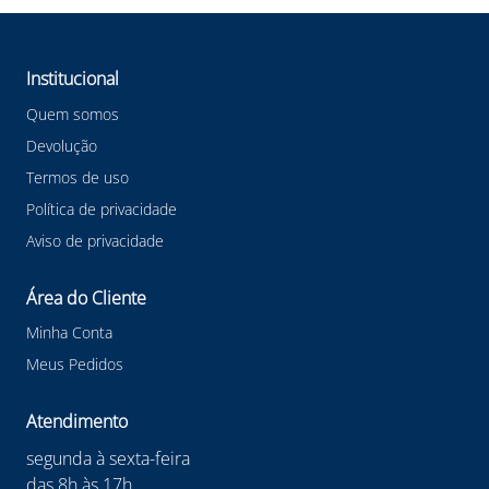
Detector de Gás Multi BW Microclip CO H2S LEL O2 na
Net Suprimentos agora mesmo e mantenha seu
ambiente de trabalho livre de gases perigosos.
Institucional
Confira outras categorias de Detector Gás de Segurança!
#detectorgasdesegurança
Quem somos
#detectorgasdesegurançahoneywell #honeywell
Devolução
#detectorgashoneywell #EPI
Termos de uso
Política de privacidade
Aviso de privacidade
Área do Cliente
Minha Conta
Meus Pedidos
Atendimento
segunda à sexta-feira
das 8h às 17h