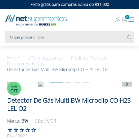
Frete grátis para compras acima de R$1.000
0
O que procura hoje?
EPIs e Segurança
Produtos Técnicos
Detectores de Gás
Detector de Gás Multi BW Microclip CO H2S LEL O2
5%
OFF
Detector De Gás Multi BW Microclip CO H2S
LEL O2
:
MC4
BW
☆
☆
☆
☆
☆
R$
4
.
098
,
22