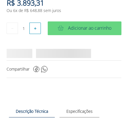
R$
3
.
893
,
31
Ou
6
x de
R$
648
,
88
sem juros
Adicionar ao carrinho
－
＋
Compartilhar
Descrição Técnica
Especificações