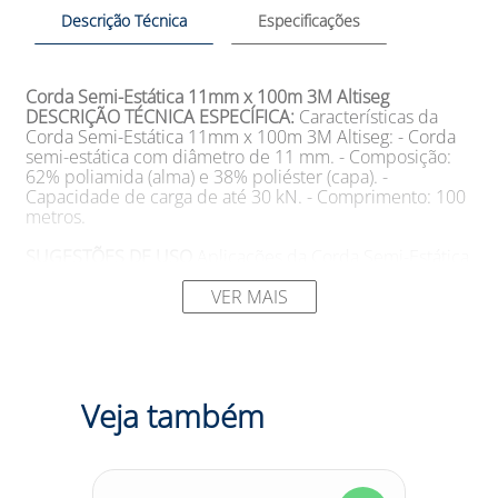
Descrição Técnica
Especificações
Corda Semi-Estática 11mm x 100m 3M Altiseg
DESCRIÇÃO TÉCNICA ESPECÍFICA:
Características da
Corda Semi-Estática 11mm x 100m 3M Altiseg: - Corda
semi-estática com diâmetro de 11 mm. - Composição:
62% poliamida (alma) e 38% poliéster (capa). -
Capacidade de carga de até 30 kN. - Comprimento: 100
metros.
SUGESTÕES DE USO
Aplicações da Corda Semi-Estática
11mm x 100m 3M Altiseg: - Indicada para atividades em
altura, como escalada, rapel, resgate e trabalhos em
VER MAIS
altura. - Pode ser utilizada em sistemas de proteção
contra quedas e ancoragem. - Ideal para profissionais
que necessitam de uma corda robusta e resistente para
garantir sua segurança durante as atividades em altura.
Veja também
INFORMAÇÕES ADICIONAIS:
-
Tamanho:
Não especificado -
Modelo:
1209803 -
Cor:
Laranja -
Marca:
3M DO BRASIL LTDA