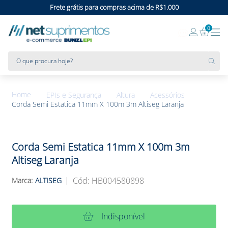
Frete grátis para compras acima de R$1.000
0
O que procura hoje?
EPIs e Segurança
Altura
Acessórios
Corda Semi Estatica 11mm X 100m 3m Altiseg Laranja
Corda Semi Estatica 11mm X 100m 3m
Altiseg Laranja
:
HB004580898
ALTISEG
Indisponível