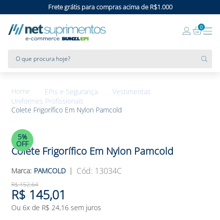
Frete grátis para compras acima de R$1.000
0
O que procura hoje?
EPIs e Segurança
Vestimentas
Uniformes Profissionais
Colete Frigorífico Em Nylon Pamcold
5%
OFF
Colete Frigorífico Em Nylon Pamcold
:
13034C
PAMCOLD
R$
152
,
64
R$
145
,
01
Ou
6
x de
R$
24
,
16
sem juros