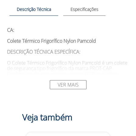
Descrição Técnica
Especificações
CA:
Colete Térmico Frigorífico Nylon Pamcold
DESCRIÇÃO TÉCNICA ESPECÍFICA:
O Colete Térmico Frigorífico Nylon Pamcold é um colete
de segurança tipo frigorífico da marca PROT-CAP.
Confeccionado com tecido externo 100% poliéster,
tecido interno 100% poliamida/nylon, e isolamento
térmico de manta 100% acrílica tipo sanduíche. Possui
VER MAIS
forração interna com costura em linha de nylon tipo
matelassê e manta acrílica de poliéster com 230 gr/m².
Conta com fechamento em zíper e punho em malha.
SUGESTÕES DE USO:
Veja também
O Colete Térmico Frigorífico Nylon Pamcold é projetado
para proteger o tronco do usuário contra agentes
térmicos em temperaturas baixas. Indicado para