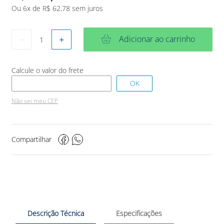
Ou
6
x de
R$
62
,
78
sem juros
Adicionar ao carrinho
－
＋
Não sei meu CEP
Compartilhar
Descrição Técnica
Especificações