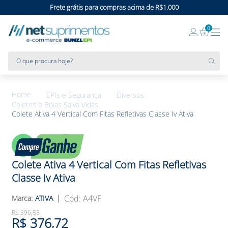
Frete grátis para compras acima de R$1.000
0
O que procura hoje?
EPIs e Segurança
Diversos
Coletes e Bóias Salva Vidas
Colete Ativa 4 Vertical Com Fitas Refletivas Classe Iv Ativa
5%
OFF
Colete Ativa 4 Vertical Com Fitas Refletivas
Classe Iv Ativa
:
A4VF
ATIVA
R$
396
,
55
R$
376
,
72