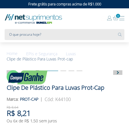
Frete grátis para compras acima de R$1.000
0
O que procura hoje?
EPIs e Segurança
Luvas
Clipe de Plástico Para Luvas Prot-cap
5%
OFF
Clipe De Plástico Para Luvas Prot-Cap
:
K44100
PROT-CAP
R$
8
,
64
R$
8
,
21
Ou
6
x de
R$
1
,
50
sem juros