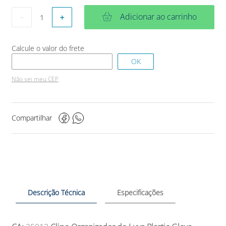
Adicionar ao carrinho
－
＋
Não sei meu CEP
Compartilhar
Descrição Técnica
Especificações