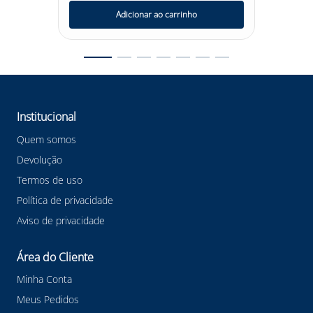
cinturão é uma escolha confiável para trabalhadores que
Adicionar ao carrinho
precisam enfrentar desafios em altura com segurança e
confiança. #CinturaoParaquedista #TrabalhoemAltura
#Vicsa5Pontos #SegurançanoTrabalho
#EquipamentoCertificado
Institucional
Quem somos
Devolução
Termos de uso
Política de privacidade
Aviso de privacidade
Área do Cliente
Minha Conta
Meus Pedidos