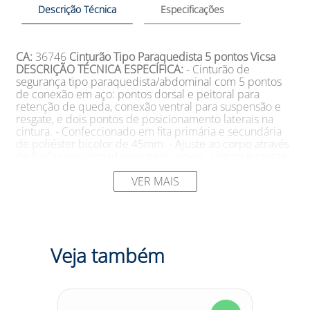
Descrição Técnica
Especificações
CA:
36746
Cinturão Tipo Paraquedista 5 pontos Vicsa
DESCRIÇÃO TÉCNICA ESPECÍFICA:
- Cinturão de
segurança tipo paraquedista/abdominal com 5 pontos
de conexão em aço: pontos dorsal e peitoral para
retenção de queda, conexão ventral para suspensão e
resgate, e dois pontos de posicionamento laterais na
cintura. - Confeccionado em fita primária e secundária
de poliéster bicolor de 45mm. - Ajuste ao corpo através
de fivelas posicionadas no peito, coxas, cintura e costas.
- Tamanho único com apoio lombar e acolchoamento
nas pernas, costas e ombro para proporcionar maior
VER MAIS
conforto durante o uso. - Equipado com chip para
inspeção por meio do aplicativo Mob Check. - Aprovado
pelas normas ABNT NBR15835:2010 e ABNT
NBR15836:2010, e possui certificação compulsória.
SUGESTÕES DE USO:
- Indicado para diversas
Veja também
atividades em altura, como deslocamento, restrição,
movimentação, suspensão e resgate em espaços
confinados e escadas marinheiros. - Ideal para trabalhos
suspensos de longa duração, proporcionando conforto e
segurança ao usuário. - Deve ser utilizado em conjunto