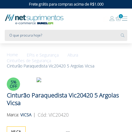
Frete grátis para compras acima de R$1.000
0
O que procura hoje?
EPIs e Segurança
Altura
Cinturões de Segurança
Cinturão Paraquedista Vic20420 5 Argolas Vicsa
5%
OFF
Cinturão Paraquedista Vic20420 5 Argolas
Vicsa
:
VIC20420
VICSA