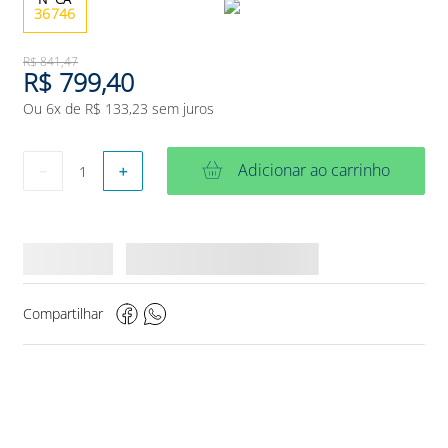
36746
R$
841
,
47
R$
799
,
40
Ou
6
x de
R$
133
,
23
sem juros
Adicionar ao carrinho
－
＋
Compartilhar