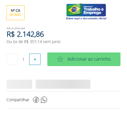
41641
R$
2
.
255
,
64
R$
2
.
142
,
86
Ou
6
x de
R$
357
,
14
sem juros
Adicionar ao carrinho
－
＋
Compartilhar