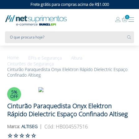
Frete grátis para compras acima de R$1.000
0
O que procura hoje?
EPIs e Segurança
Altura
Cinturões de Segurança
Cinturão Paraquedista Onyx Elektron Rápido Dielectric Espaço
Confinado Altiseg
5%
OFF
Cinturão Paraquedista Onyx Elektron
Rápido Dielectric Espaço Confinado Altiseg
:
HB004557516
ALTISEG
☆
☆
☆
☆
☆