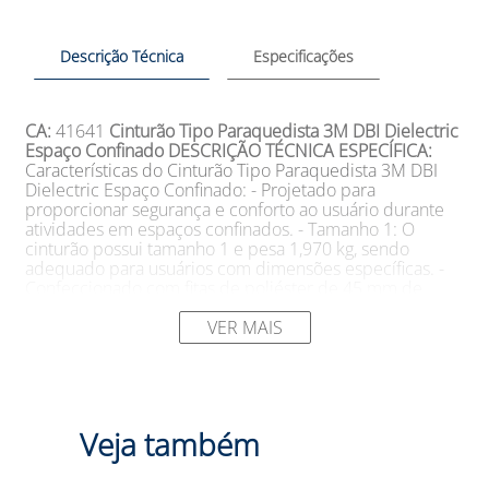
Descrição Técnica
Especificações
CA:
41641
Cinturão Tipo Paraquedista 3M DBI Dielectric
Espaço Confinado
DESCRIÇÃO TÉCNICA ESPECÍFICA:
Características do Cinturão Tipo Paraquedista 3M DBI
Dielectric Espaço Confinado: - Projetado para
proporcionar segurança e conforto ao usuário durante
atividades em espaços confinados. - Tamanho 1: O
cinturão possui tamanho 1 e pesa 1,970 kg, sendo
adequado para usuários com dimensões específicas. -
Confeccionado com fitas de poliéster de 45 mm de
largura e alta tenacidade, tratadas com retardante de
chamas para maior proteção. - As costuras do cinturão
VER MAIS
são feitas com fio de nylon 6.6 de alta tenacidade,
garantindo a resistência e segurança do produto. -
Possui acolchoamento em tecido aerado,
proporcionando conforto e evitando o acúmulo de calor
durante o uso. - Os elementos metálicos do cinturão,
Veja também
como fivelas de engate rápido e aço com revestimento
dielectric, são construídos para resistência e
durabilidade.