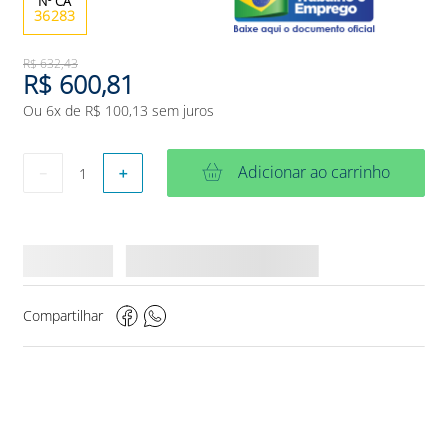
36283
R$
632
,
43
R$
600
,
81
Ou
6
x de
R$
100
,
13
sem juros
Adicionar ao carrinho
－
＋
Compartilhar