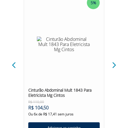
5%
5%
m Abs
Cinturão Abdominal Mult 1843 Para
Cinturã
Eletricista Mg Cintos
Safe
R$
110
,
00
R$
776
,
R$
104
,
50
R$
73
Ou
6
x de
R$
17
,
41
sem juros
Ou
6
x d
Adicionar ao carrinho