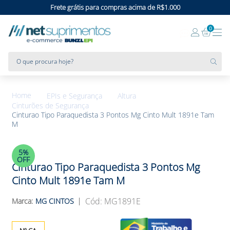
Frete grátis para compras acima de R$1.000
0
O que procura hoje?
EPIs e Segurança
Altura
Cinturões de Segurança
Cinturao Tipo Paraquedista 3 Pontos Mg Cinto Mult 1891e Tam
M
5%
OFF
Cinturao Tipo Paraquedista 3 Pontos Mg
Cinto Mult 1891e Tam M
:
MG1891E
MG CINTOS