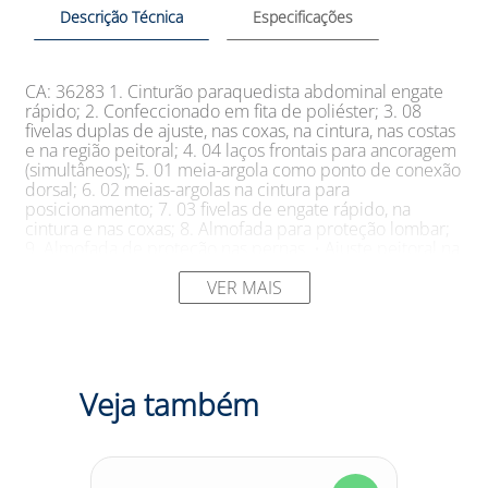
Descrição Técnica
Especificações
CA: 36283 1. Cinturão paraquedista abdominal engate
rápido; 2. Confeccionado em fita de poliéster; 3. 08
fivelas duplas de ajuste, nas coxas, na cintura, nas costas
e na região peitoral; 4. 04 laços frontais para ancoragem
(simultâneos); 5. 01 meia-argola como ponto de conexão
dorsal; 6. 02 meias-argolas na cintura para
posicionamento; 7. 03 fivelas de engate rápido, na
cintura e nas coxas; 8. Almofada para proteção lombar;
9. Almofada de proteção nas pernas. • Ajuste peitoral na
fita secundária; • Porta-ferramentas. Utilizado em
atividades a mais de 2 metros de altura do piso, nas
VER MAIS
quais haja risco de queda do trabalhador. Indicado para
trabalhos estacionários (posicionamento).
Veja também